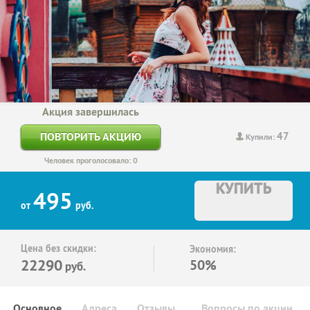
Акция завершилась
47
ПОВТОРИТЬ АКЦИЮ
Купили:
Человек проголосовало: 0
КУПИТЬ
495
от
руб.
Цена без скидки:
Экономия:
22290
50%
руб.
Основное
Адреса
Отзывы
Вопросы по акции