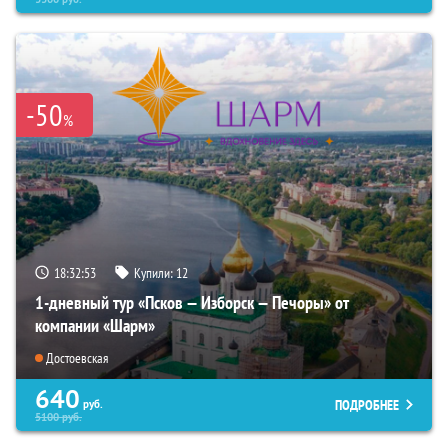
-50
%
18:32:52
Купили:
12
1-дневный тур «Псков — Изборск — Печоры» от
компании «Шарм»
Достоевская
640
ПОДРОБНЕЕ
руб.
5100
руб.