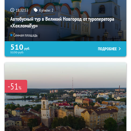
18:32:52
Купили:
2
Автобусный тур в Великий Новгород от туроператора
«ХохломаТур»
Сенная площадь
510
ПОДРОБНЕЕ
руб.
5190
руб.
-51
%