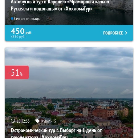
Автобусный тур в Карелию «Мраморный каньон
Рускеала и водопады» от «ХохломаТур»
Сенная площадь
450
ПОДРОБНЕЕ
руб.
4550
руб.
-51
%
18:32:52
Купили:
5
Гастрономический тур в Выборг на 1 день от
туроператора «ХохломаТур»