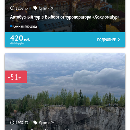
18:32:52
Купили:
9
Автобусный тур в Выборг от туроператора «ХохломаТур»
Сенная площадь
420
ПОДРОБНЕЕ
руб.
4230
руб.
-51
%
18:32:52
Купили:
24