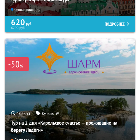
Сенная площадь
620
ПОДРОБНЕЕ
руб.
6290
руб.
-50
%
18:32:52
Купили:
39
Тур на 2 дня «Карельское счастье — проживание на
берегу Ладоги»
Достоевская