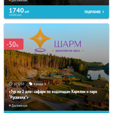
1740
ПОДРОБНЕЕ
руб.
13900
руб.
-50
%
18:32:52
Купили:
6
«Тур на 2 дня: сафари по водопадам Карелии и парк
“Рускеала"»
Достоевская