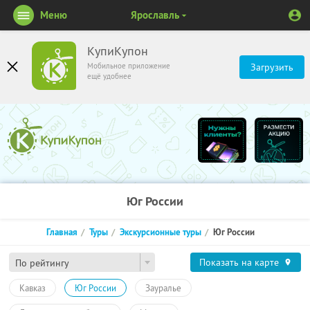
Меню
Ярославль
КупиКупон
Мобильное приложение
Загрузить
ещё удобнее
Юг России
Главная
Туры
Экскурсионные туры
Юг России
Показать на карте
По рейтингу
Кавказ
Юг России
Зауралье