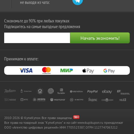
не выходя из чата:
Сэкономьте до 90% при любых покупках
Подпишитесь на самые выгодные предложения
Принимаем к оплате:
2010-2026 © КупиКупон. Все права защищены.
Все права на товарный знак "КупиКупон" и на сайт www.kupikupon.ru принадлежат
OOO «Агентство цифровых решений» ИНН 7705523387, ОГРН 1127747063212