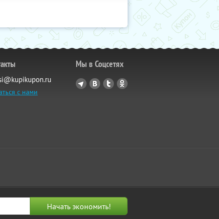
такты
Мы в Соцсетях
si@kupikupon.ru
аться с нами