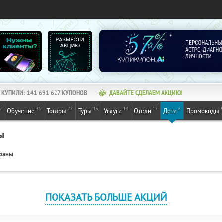
КУПИЛИ:
141 691 627
КУПОНОВ
ДАВАЙТЕ СДЕЛАЕМ АКЦИЮ!
1
31
27
13
14
17
6
Обучение
Товары
Туры
Услуги
Отели
Дети
Промокоды
ы
ораны
ПОКАЗАТЬ БОЛЬШЕ АКЦИЙ