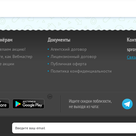
тнёрам
Документы
Кон
елаем акцию!
Агентский договор
spro
е, как Вебмастер
Лицензионный договор
Связ
е акции
Публичная оферта
Политика конфиденциальности
Ищите скидки поблизости,
не выходя из чата: