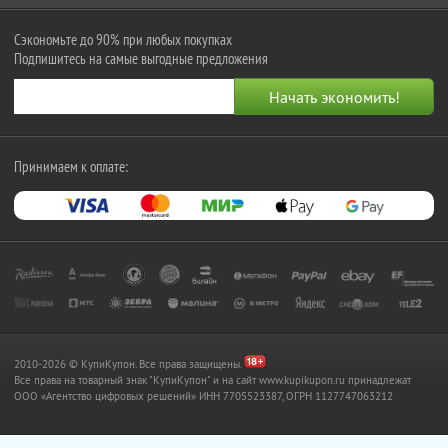
Сэкономьте до 90% при любых покупках
Подпишитесь на самые выгодные предложения
Принимаем к оплате:
2010-2026 © КупиКупон. Все права защищены.
Все права на товарный знак "КупиКупон" и на сайт www.kupikupon.ru принадлежат
OOO «Агентство цифровых решений» ИНН 7705523387, ОГРН 1127747063212