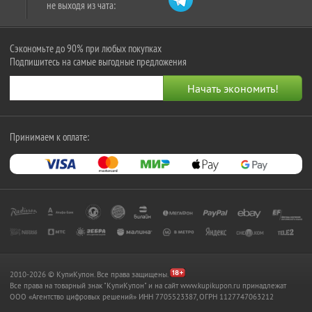
не выходя из чата:
Сэкономьте до 90% при любых покупках
Подпишитесь на самые выгодные предложения
Принимаем к оплате:
2010-2026 © КупиКупон. Все права защищены.
Все права на товарный знак "КупиКупон" и на сайт www.kupikupon.ru принадлежат
OOO «Агентство цифровых решений» ИНН 7705523387, ОГРН 1127747063212