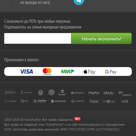
не выходя из чата:
Сэкономьте до 90% при любых покупках
Подпишитесь на самые выгодные предложения
Принимаем к оплате:
2010-2026 © КупиКупон. Все права защищены.
Все права на товарный знак "КупиКупон" и на сайт www.kupikupon.ru принадлежат
OOO «Агентство цифровых решений» ИНН 7705523387, ОГРН 1127747063212