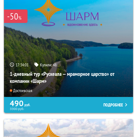
-50
%
17:34:00
Купили:
48
1-дневный тур «Рускеала — мраморное царство» от
компании «Шарм»
Достоевская
490
ПОДРОБНЕЕ
руб.
3900
руб.