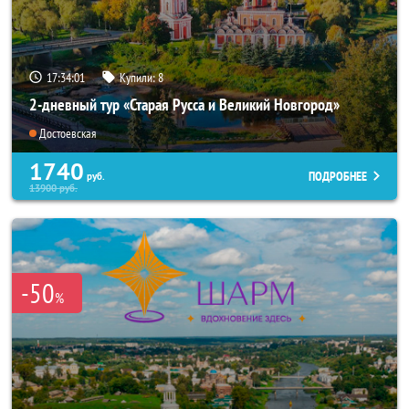
17:34:00
Купили:
8
2-дневный тур «Старая Русса и Великий Новгород»
Достоевская
1740
ПОДРОБНЕЕ
руб.
13900
руб.
-50
%