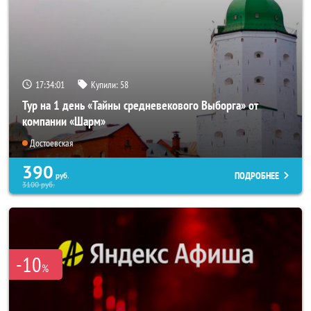
17:34:00
Купили:
58
Тур на 1 день «Тайны средневекового Выборга» от
компании «Шарм»
Достоевская
390
ПОДРОБНЕЕ
руб.
3100
руб.
-10
%