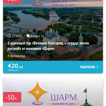
17:34:00
Купили:
22
1-дневный тур «Великий Новгород — сердце земли
русской» от компании «Шарм»
Достоевская
420
ПОДРОБНЕЕ
руб.
3300
руб.
-50
%