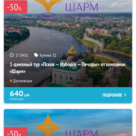
-50
%
17:34:00
Купили:
12
1-дневный тур «Псков — Изборск — Печоры» от компании
«Шарм»
Достоевская
640
ПОДРОБНЕЕ
руб.
5100
руб.
-50
%