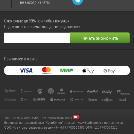
не выходя из чата:
Сэкономьте до 90% при любых покупках
Подпишитесь на самые выгодные предложения
Принимаем к оплате:
2010-2026 © КупиКупон. Все права защищены.
Все права на товарный знак "КупиКупон" и на сайт www.kupikupon.ru принадлежат
OOO «Агентство цифровых решений» ИНН 7705523387, ОГРН 1127747063212