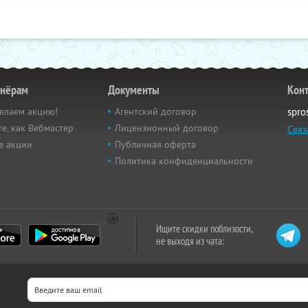
тнёрам
Документы
Кон
елаем акцию!
Агентский договор
spro
е, как Вебмастер
Лицензионный договор
Связ
е акции
Публичная оферта
Политика конфиденциальности
Ищите скидки поблизости,
не выходя из чата: