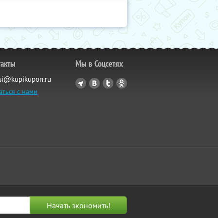
такты
Мы в Соцсетях
si@kupikupon.ru
аться с нами