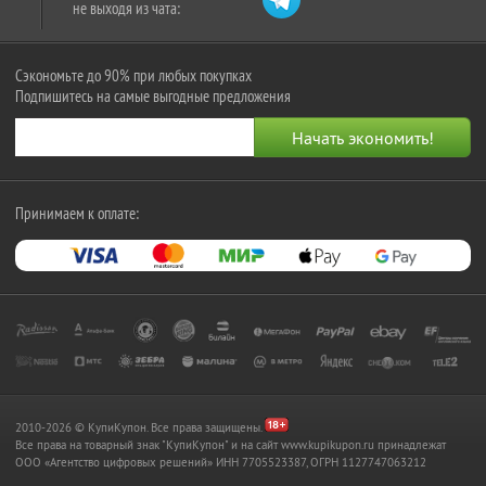
не выходя из чата:
Сэкономьте до 90% при любых покупках
Подпишитесь на самые выгодные предложения
Принимаем к оплате:
2010-2026 © КупиКупон. Все права защищены.
Все права на товарный знак "КупиКупон" и на сайт www.kupikupon.ru принадлежат
OOO «Агентство цифровых решений» ИНН 7705523387, ОГРН 1127747063212