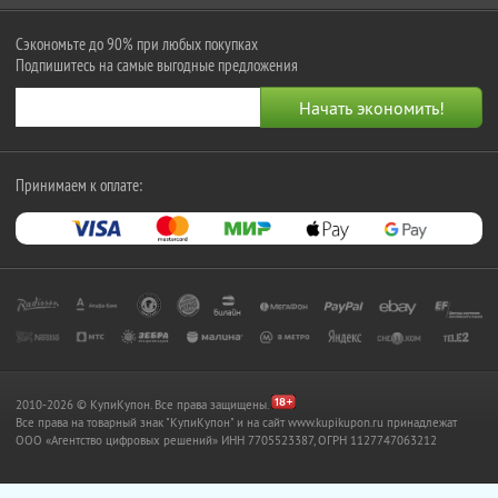
Сэкономьте до 90% при любых покупках
Подпишитесь на самые выгодные предложения
Принимаем к оплате:
2010-2026 © КупиКупон. Все права защищены.
Все права на товарный знак "КупиКупон" и на сайт www.kupikupon.ru принадлежат
OOO «Агентство цифровых решений» ИНН 7705523387, ОГРН 1127747063212