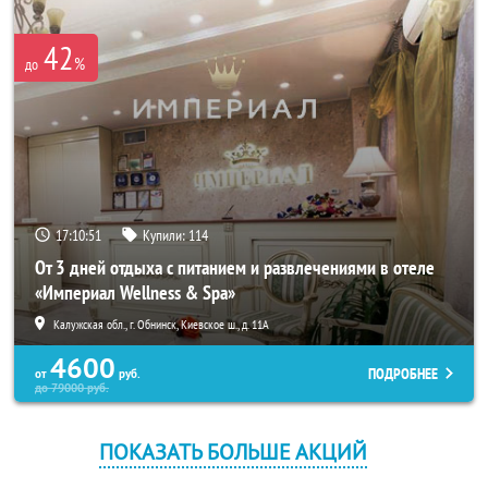
42
%
до
17:10:50
Купили:
114
От 3 дней отдыха с питанием и развлечениями в отеле
«Империал Wellness & Spa»
Калужская обл., г. Обнинск, Киевское ш., д. 11А
4600
ПОДРОБНЕЕ
от
руб.
до
79000
руб.
ПОКАЗАТЬ БОЛЬШЕ АКЦИЙ