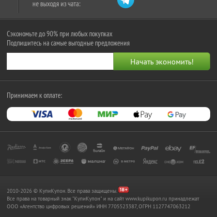
не выходя из чата:
Сэкономьте до 90% при любых покупках
Подпишитесь на самые выгодные предложения
Принимаем к оплате:
2010-2026 © КупиКупон. Все права защищены.
Все права на товарный знак "КупиКупон" и на сайт www.kupikupon.ru принадлежат
OOO «Агентство цифровых решений» ИНН 7705523387, ОГРН 1127747063212