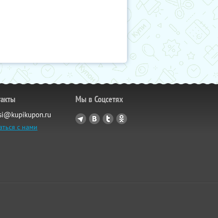
такты
Мы в Соцсетях
si@kupikupon.ru
аться с нами