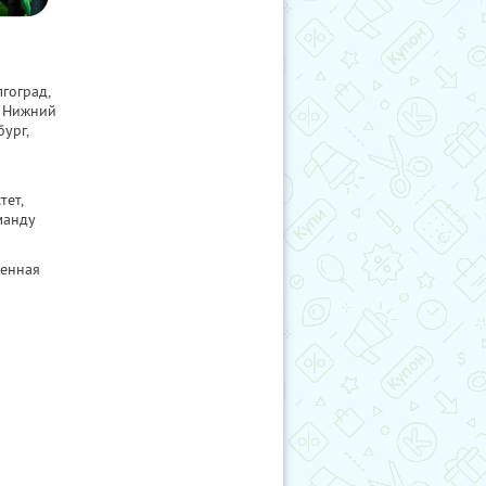
гоград,
, Нижний
ург,
ет,
манду
ненная