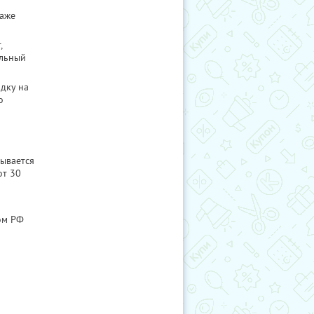
даже
,
ельный
идку на
о
ывается
от 30
ом РФ