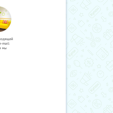
дходящей
-mail:
и мы