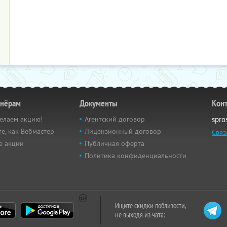
тнёрам
Документы
Кон
елаем акцию!
Агентский договор
spro
е, как Вебмастер
Лицензионный договор
Связ
е акции
Публичная оферта
Политика конфиденциальности
Ищите скидки поблизости,
не выходя из чата: