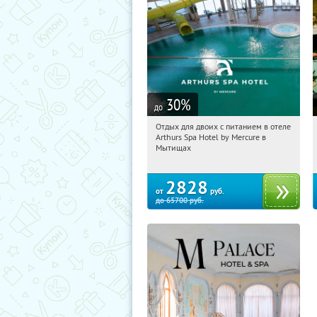
30
%
до
Отдых для двоих с питанием в отеле
20:30:18
Купи первым!
Arthurs Spa Hotel by Mercure в
Московская обл., г. Мытищи, д.
Мытищах
Ларево, ул. Хвойная, стр. 26
2828
от
руб.
до
65700
руб.