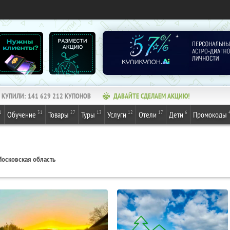
КУПИЛИ:
141 629 212
КУПОНОВ
ДАВАЙТЕ СДЕЛАЕМ АКЦИЮ!
1
31
27
13
12
17
6
Обучение
Товары
Туры
Услуги
Отели
Дети
Промокоды
осковская область