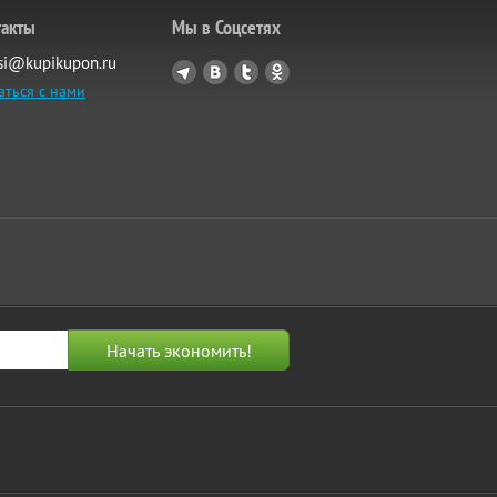
такты
Мы в Соцсетях
si@kupikupon.ru
аться с нами