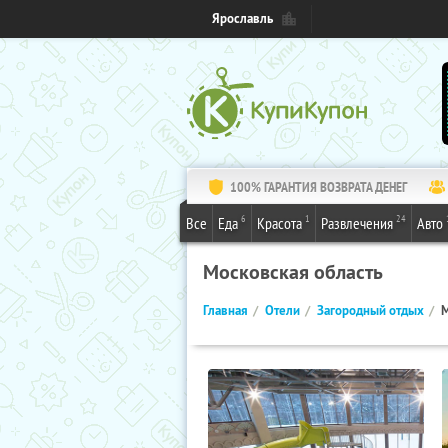
Ярославль
100% ГАРАНТИЯ ВОЗВРАТА ДЕНЕГ
6
1
24
Все
Еда
Красота
Развлечения
Авто
Московская область
Главная
Отели
Загородный отдых
М