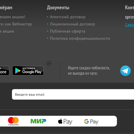
тнёрам
Документы
Кон
елаем акцию!
Агентский договор
spro
е, как Вебмастер
Лицензионный договор
Связ
е акции
Публичная оферта
Политика конфиденциальности
Ищите скидки поблизости,
не выходя из чата: