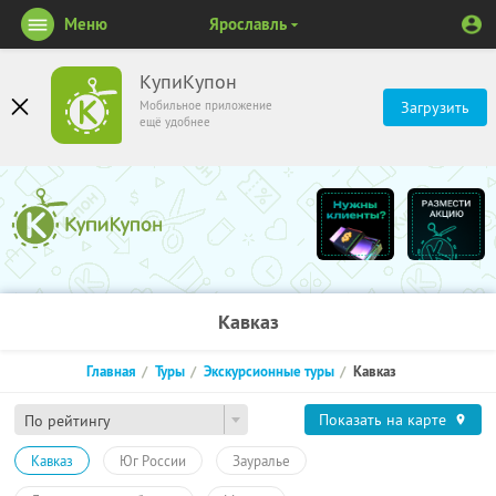
Меню
Ярославль
КупиКупон
Мобильное приложение
Загрузить
ещё удобнее
Кавказ
Главная
Туры
Экскурсионные туры
Кавказ
Показать на карте
По рейтингу
Кавказ
Юг России
Зауралье