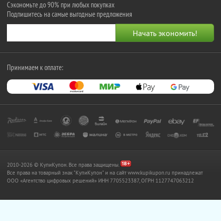
Сэкономьте до 90% при любых покупках
Подпишитесь на самые выгодные предложения
Принимаем к оплате:
2010-2026 © КупиКупон. Все права защищены.
Все права на товарный знак "КупиКупон" и на сайт www.kupikupon.ru принадлежат
OOO «Агентство цифровых решений» ИНН 7705523387, ОГРН 1127747063212