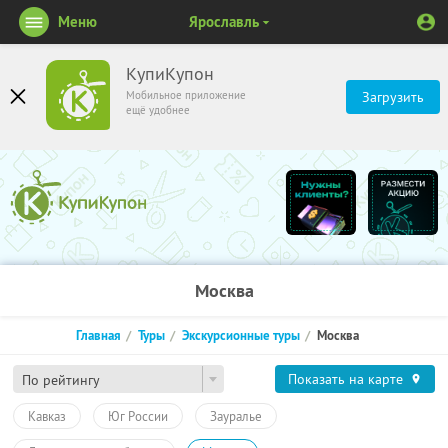
Меню
Ярославль
КупиКупон
Мобильное приложение
Загрузить
ещё удобнее
Москва
Главная
Туры
Экскурсионные туры
Москва
Показать на карте
По рейтингу
Кавказ
Юг России
Зауралье