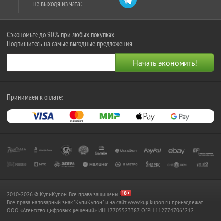
не выходя из чата:
Сэкономьте до 90% при любых покупках
Подпишитесь на самые выгодные предложения
Принимаем к оплате:
2010-2026 © КупиКупон. Все права защищены.
Все права на товарный знак "КупиКупон" и на сайт www.kupikupon.ru принадлежат
OOO «Агентство цифровых решений» ИНН 7705523387, ОГРН 1127747063212