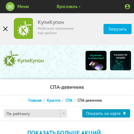
Меню
Ярославль
КупиКупон
Мобильное приложение
Загрузить
ещё удобнее
СПА-девичник
Главная
Красота
СПА
СПА-девичник
Показать на карте
По рейтингу
ПОКАЗАТЬ БОЛЬШЕ АКЦИЙ