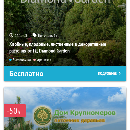
14:13:07
Получили:
15
Хвойные, плодовые, лиственные и декоративные
растения от ТД Diamond Garden
Выставочная
Угрешская
Бесплатно
ПОДРОБНЕЕ
-50
%