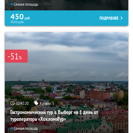
Сенная площадь
450
ПОДРОБНЕЕ
руб.
4550
руб.
-51
%
12:42:18
Купили:
5
Гастрономический тур в Выборг на 1 день от
туроператора «ХохломаТур»
Сенная площадь