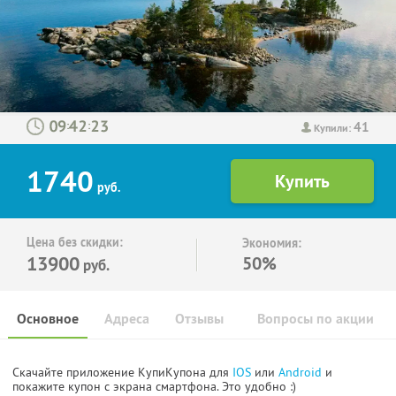
41
:
:
Купили:
1740
руб.
Цена без скидки:
Экономия:
13900
50%
руб.
Основное
Адреса
Отзывы
Вопросы по акции
Скачайте приложение КупиКупона для
IOS
или
Android
и
покажите купон с экрана смартфона. Это удобно :)