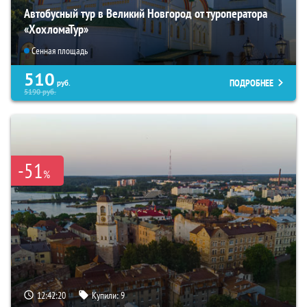
Автобусный тур в Великий Новгород от туроператора
«ХохломаТур»
Сенная площадь
510
ПОДРОБНЕЕ
руб.
5190
руб.
-51
%
12:42:18
Купили:
9