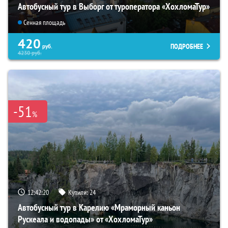
Автобусный тур в Выборг от туроператора «ХохломаТур»
Сенная площадь
420
ПОДРОБНЕЕ
руб.
4230
руб.
-51
%
12:42:18
Купили:
24
Автобусный тур в Карелию «Мраморный каньон
Рускеала и водопады» от «ХохломаТур»