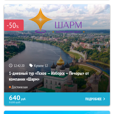
-50
%
12:42:18
Купили:
12
1-дневный тур «Псков — Изборск — Печоры» от
компании «Шарм»
Достоевская
640
ПОДРОБНЕЕ
руб.
5100
руб.