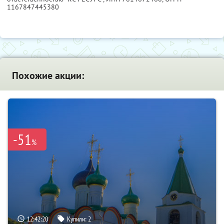
1167847445380
Похожие акции:
-51
%
12:42:18
Купили:
2