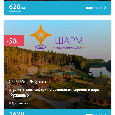
620
ПОДРОБНЕЕ
руб.
6290
руб.
-50
%
12:42:18
Купили:
6
«Тур на 2 дня: сафари по водопадам Карелии и парк
“Рускеала"»
Достоевская
1620