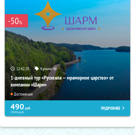
-50
%
12:42:18
Купили:
48
1-дневный тур «Рускеала — мраморное царство» от
компании «Шарм»
Достоевская
490
ПОДРОБНЕЕ
руб.
3900
руб.