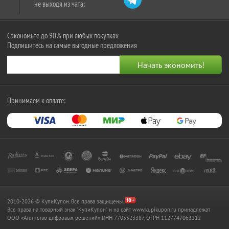
не выходя из чата:
Сэкономьте до 90% при любых покупках
Подпишитесь на самые выгодные предложения
Принимаем к оплате:
2010-2026 © КупиКупон. Все права защищены.
Все права на товарный знак "КупиКупон" и на сайт www.kupikupon.ru принадлежат
OOO «Агентство цифровых решений» ИНН 7705523387, ОГРН 1127747063212