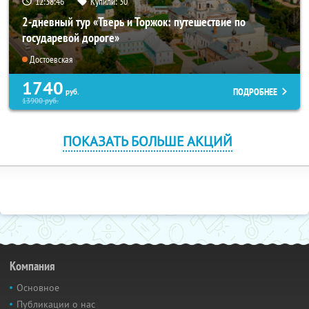
12:38:45
Купили:
30
2-дневный тур «Тверь и Торжок: путешествие по
государевой дороге»
Достоевская
1740
ПОДРОБНЕЕ
руб.
13900
руб.
ПОКАЗАТЬ БОЛЬШЕ АКЦИЙ
Компания
Основное
Публикации о нас