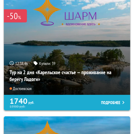
-50
%
12:38:45
Купили:
39
Тур на 2 дня «Карельское счастье — проживание на
берегу Ладоги»
Достоевская
1740
ПОДРОБНЕЕ
руб.
13900
руб.