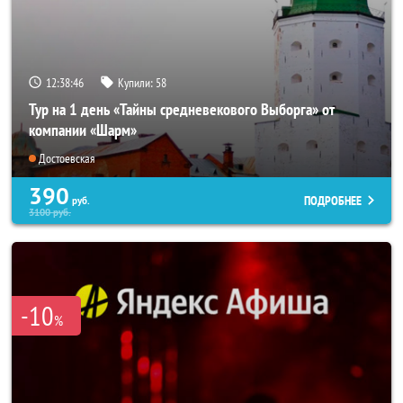
12:38:45
Купили:
58
Тур на 1 день «Тайны средневекового Выборга» от
компании «Шарм»
Достоевская
390
ПОДРОБНЕЕ
руб.
3100
руб.
-10
%