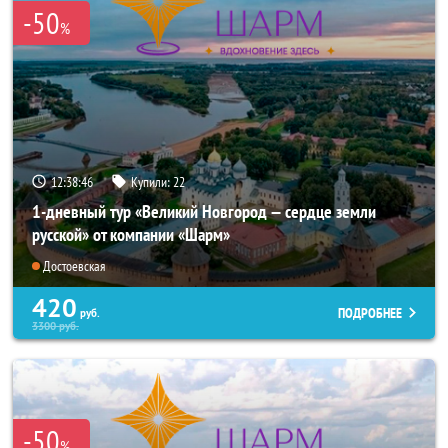
-50
%
12:38:45
Купили:
22
1-дневный тур «Великий Новгород — сердце земли
русской» от компании «Шарм»
Достоевская
420
ПОДРОБНЕЕ
руб.
3300
руб.
-50
%