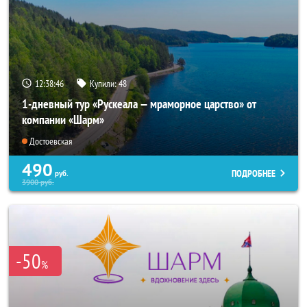
12:38:45
Купили:
48
1-дневный тур «Рускеала — мраморное царство» от
компании «Шарм»
Достоевская
490
ПОДРОБНЕЕ
руб.
3900
руб.
-50
%