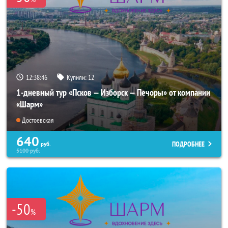
12:38:45
Купили:
12
1-дневный тур «Псков — Изборск — Печоры» от компании
«Шарм»
Достоевская
640
ПОДРОБНЕЕ
руб.
5100
руб.
-50
%