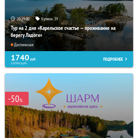
20:28:59
Купили:
39
Тур на 2 дня «Карельское счастье — проживание на
берегу Ладоги»
Достоевская
1740
ПОДРОБНЕЕ
руб.
13900
руб.
-50
%