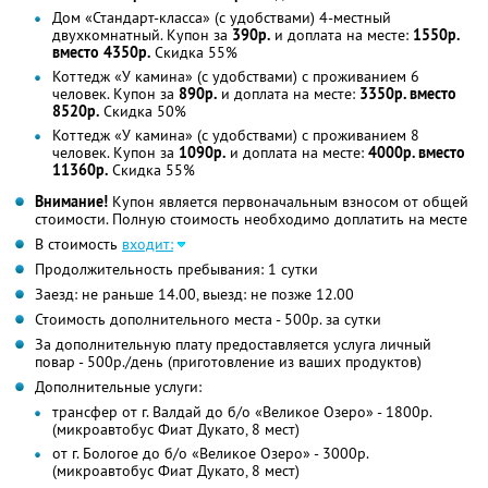
Дом «Стандарт-класса» (с удобствами) 4-местный
двухкомнатный. Купон за
390р.
и доплата на месте:
1550р.
вместо 4350р.
Скидка 55%
Коттедж «У камина» (с удобствами) с проживанием 6
человек. Купон за
890р.
и доплата на месте:
3350р. вместо
8520р.
Скидка 50%
Коттедж «У камина» (с удобствами) с проживанием 8
человек. Купон за
1090р.
и доплата на месте:
4000р. вместо
11360р.
Скидка 55%
Внимание!
Купон является первоначальным взносом от общей
стоимости. Полную стоимость необходимо доплатить на месте
В стоимость
входит:
Продолжительность пребывания: 1 сутки
Заезд: не раньше 14.00, выезд: не позже 12.00
Стоимость дополнительного места - 500р. за сутки
За дополнительную плату предоставляется услуга личный
повар - 500р./день (приготовление из ваших продуктов)
Дополнительные услуги:
трансфер от г. Валдай до б/о «Великое Озеро» - 1800р.
(микроавтобус Фиат Дукато, 8 мест)
от г. Бологое до б/о «Великое Озеро» - 3000р.
(микроавтобус Фиат Дукато, 8 мест)