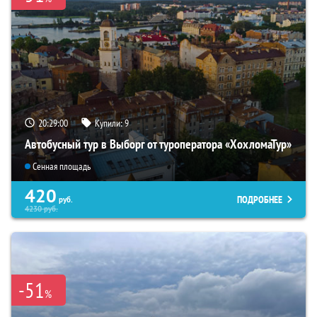
20:28:59
Купили:
9
Автобусный тур в Выборг от туроператора «ХохломаТур»
Сенная площадь
420
ПОДРОБНЕЕ
руб.
4230
руб.
-51
%