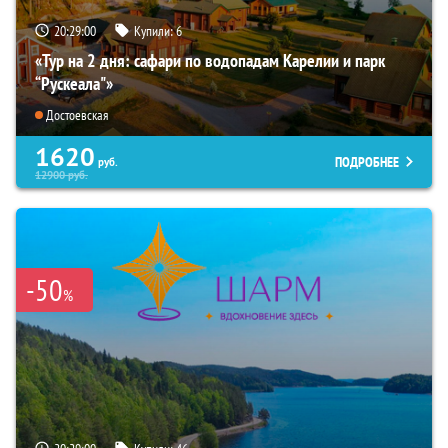
20:28:59
Купили:
6
«Тур на 2 дня: сафари по водопадам Карелии и парк
“Рускеала"»
Достоевская
1620
ПОДРОБНЕЕ
руб.
12900
руб.
-50
%