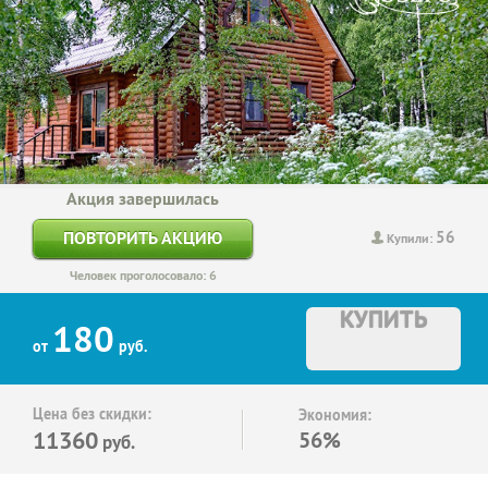
Акция завершилась
56
ПОВТОРИТЬ АКЦИЮ
Купили:
Человек проголосовало: 6
КУПИТЬ
180
от
руб.
Цена без скидки:
Экономия:
11360
56%
руб.