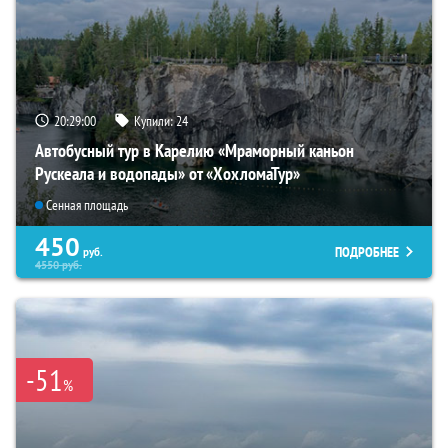
20:28:59
Купили:
24
Автобусный тур в Карелию «Мраморный каньон
Рускеала и водопады» от «ХохломаТур»
Сенная площадь
450
ПОДРОБНЕЕ
руб.
4550
руб.
-51
%