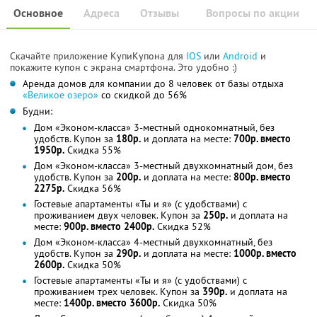
Основное
Адреса
Отзывы
Вопросы по акции
Скачайте приложение КупиКупона для
IOS
или
Android
и
покажите купон с экрана смартфона. Это удобно :)
Аренда домов для компании до 8 человек от базы отдыха
«Великое озеро»
со скидкой до 56%
Будни:
Дом «Эконом-класса» 3-местный однокомнатный, без
удобств. Купон за
180р.
и доплата на месте:
700р. вместо
1950р.
Скидка 55%
Дом «Эконом-класса» 3-местный двухкомнатный дом, без
удобств. Купон за
200р.
и доплата на месте:
800р. вместо
2275р.
Скидка 56%
Гостевые апартаменты «Ты и я» (с удобствами) с
проживанием двух человек. Купон за
250р.
и доплата на
месте:
900р. вместо 2400р.
Скидка 52%
Дом «Эконом-класса» 4-местный двухкомнатный, без
удобств. Купон за
290р.
и доплата на месте:
1000р. вместо
2600р.
Скидка 50%
Гостевые апартаменты «Ты и я» (с удобствами) с
проживанием трех человек. Купон за
390р.
и доплата на
месте:
1400р. вместо 3600р.
Скидка 50%