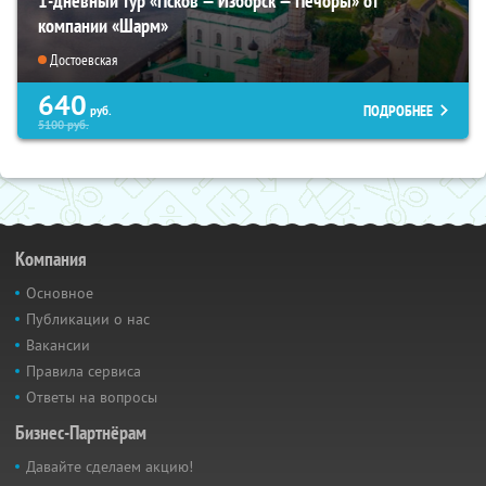
1-дневный тур «Псков — Изборск — Печоры» от
компании «Шарм»
Достоевская
640
ПОДРОБНЕЕ
руб.
5100
руб.
Компания
Основное
Публикации о нас
Вакансии
Правила сервиса
Ответы на вопросы
Бизнес-Партнёрам
Давайте сделаем акцию!