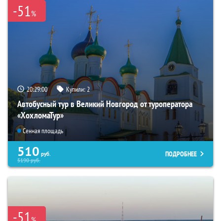
-51
%
20:28:59
Купили:
2
Автобусный тур в Великий Новгород от туроператора
«ХохломаТур»
Сенная площадь
510
ПОДРОБНЕЕ
руб.
5190
руб.
-51
%