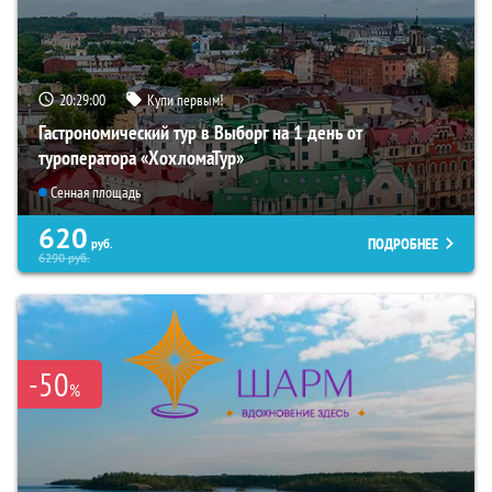
20:28:59
Купи первым!
Гастрономический тур в Выборг на 1 день от
туроператора «ХохломаТур»
Сенная площадь
620
ПОДРОБНЕЕ
руб.
6290
руб.
-50
%