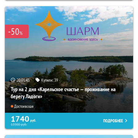
-50
%
20:01:42
Купили:
39
Тур на 2 дня «Карельское счастье — проживание на
берегу Ладоги»
Достоевская
1740
ПОДРОБНЕЕ
руб.
13900
руб.