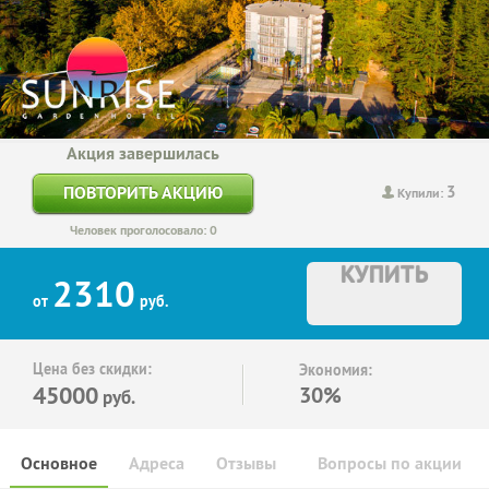
Акция завершилась
3
ПОВТОРИТЬ АКЦИЮ
Купили:
Человек проголосовало: 0
КУПИТЬ
2310
от
руб.
Цена без скидки:
Экономия:
45000
30%
руб.
Основное
Адреса
Отзывы
Вопросы по акции