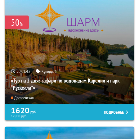
-50
%
20:01:42
Купили:
6
«Тур на 2 дня: сафари по водопадам Карелии и парк
“Рускеала"»
Достоевская
1620
ПОДРОБНЕЕ
руб.
12900
руб.