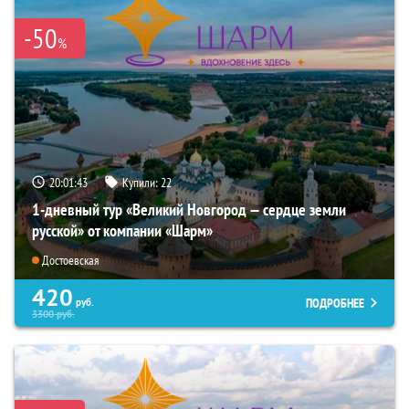
-50
%
20:01:42
Купили:
22
1-дневный тур «Великий Новгород — сердце земли
русской» от компании «Шарм»
Достоевская
420
ПОДРОБНЕЕ
руб.
3300
руб.