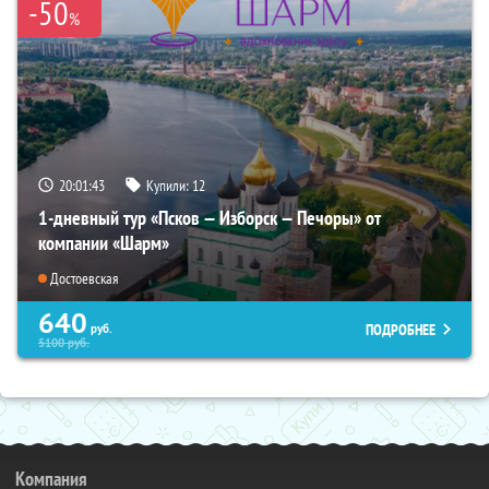
-50
%
20:01:42
Купили:
12
1-дневный тур «Псков — Изборск — Печоры» от
компании «Шарм»
Достоевская
640
ПОДРОБНЕЕ
руб.
5100
руб.
Компания