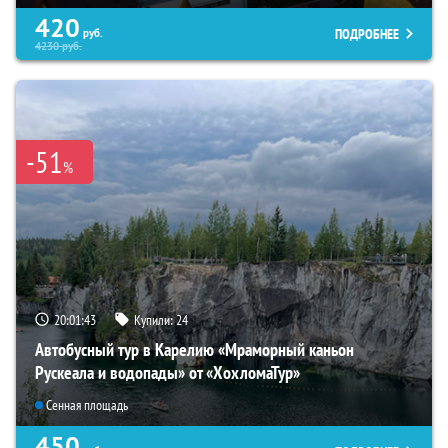
420
ПОДРОБНЕЕ
руб.
4230
руб.
-51
%
20:01:42
Купили:
24
Автобусный тур в Карелию «Мраморный каньон
Рускеала и водопады» от «ХохломаТур»
Сенная площадь
450