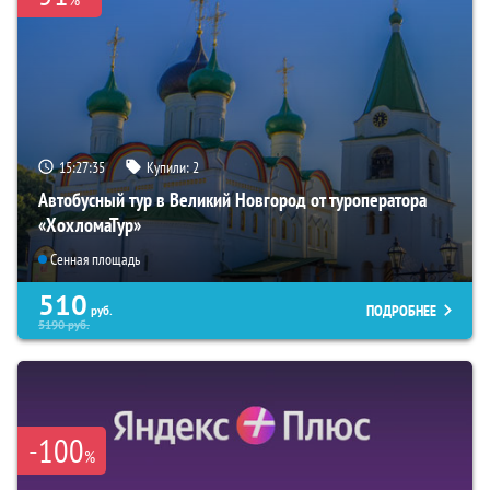
15:27:34
Купили:
2
Автобусный тур в Великий Новгород от туроператора
«ХохломаТур»
Сенная площадь
510
ПОДРОБНЕЕ
руб.
5190
руб.
-100
%