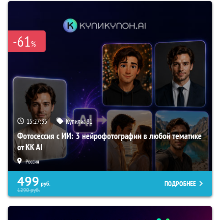
-61
%
15:27:34
Купили:
81
Фотосессия с ИИ: 3 нейрофотографии в любой тематике
от KK AI
Россия
499
ПОДРОБНЕЕ
руб.
1290
руб.