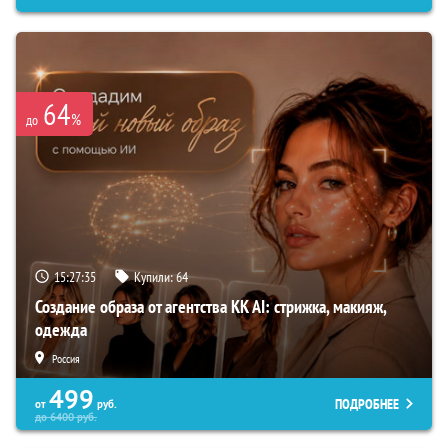
64
%
до
15:27:34
Купили:
64
Создание образа от агентства KK AI: стрижка, макияж,
одежда
Россия
499
ПОДРОБНЕЕ
от
руб.
до
6400
руб.