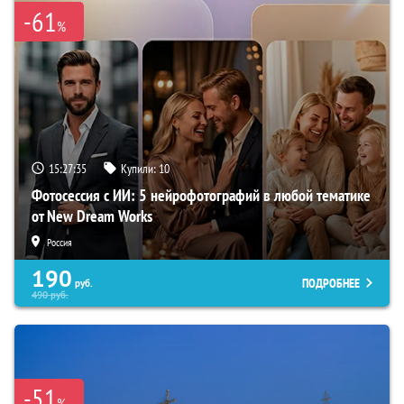
-61
%
15:27:34
Купили:
10
Фотосессия с ИИ: 5 нейрофотографий в любой тематике
от New Dream Works
Россия
190
ПОДРОБНЕЕ
руб.
490
руб.
-51
%