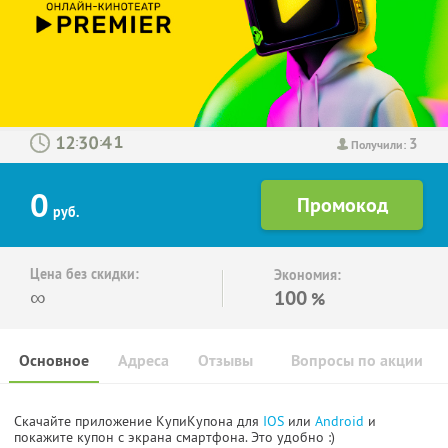
3
:
:
Получили:
0
руб.
Цена без скидки:
Экономия:
∞
100
%
Основное
Адреса
Отзывы
Вопросы по акции
Скачайте приложение КупиКупона для
IOS
или
Android
и
покажите купон с экрана смартфона. Это удобно :)