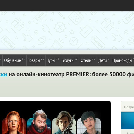
1
31
26
13
12
16
6
Обучение
Товары
Туры
Услуги
Отели
Дети
Промокоды
ски
на онлайн-кинотеатр PREMIER: более 50000 фи
Получ
Цена