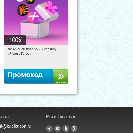
-100
%
До 45 дней подписки к сервису
15:42:44
Получили:
19
«Яндекс Плюс»
Россия
Промокод
такты
Мы в Соцсетях
si@kupikupon.ru