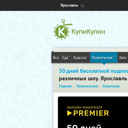
Ярославль
6
1
24
Все
Еда
Красота
Развлечения
Авто
50 дней бесплатной подпи
различных шоу. Ярославль
Главная
Развлечения
Кинотеатр