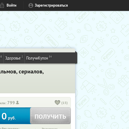
Войти
Зарегистрироваться
48
2
84
Здоровье
ПолучиКупон
льмов, сериалов,
799
(15)
или:
0
ПОЛУЧИТЬ
руб.
 без скидки: