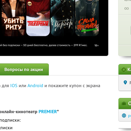
∞
Вопросы по акции
К
а для
IOS
или
Android
и покажите купон с экрана
О
 онлайн-кинотеатр
PREMIER
*
p
 подписки:
дписки