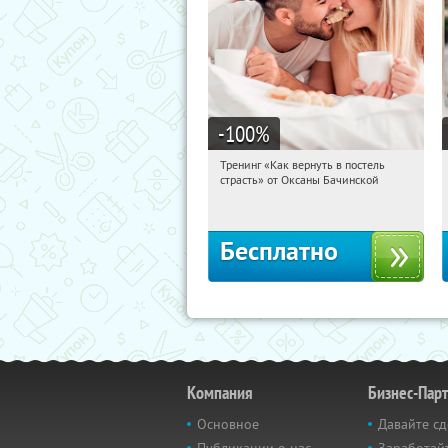
-100
%
Тренинг «Как вернуть в постель
15:42:44
Получили:
13
страсть» от Оксаны Бачинской
Россия
Бесплатно
Компания
Бизнес-Пар
Основное
Давайте сд