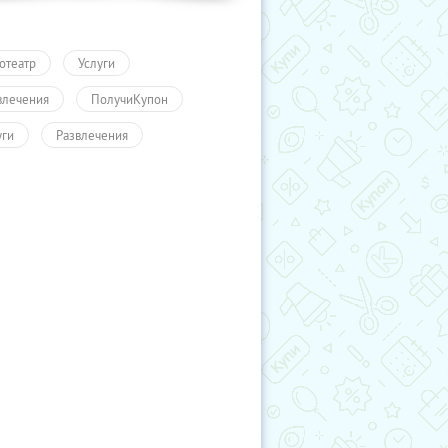
отеатр
Услуги
влечения
ПолучиКупон
уги
Развлечения