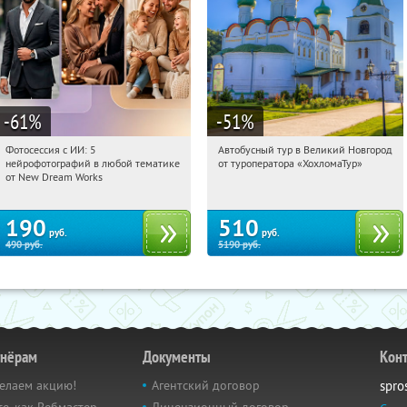
-61
%
-51
%
Фотосессия с ИИ: 5
Автобусный тур в Великий Новгород
15:42:44
Купили:
9
15:42:44
Купили:
2
нейрофотографий в любой тематике
от туроператора «ХохломаТур»
Сенная площадь
Россия
от New Dream Works
190
510
руб.
руб.
490
руб.
5190
руб.
тнёрам
Документы
Кон
елаем акцию!
Агентский договор
spro