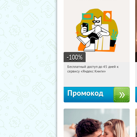
-100
%
Бесплатный доступ до 45 дней к
15:42:44
Получи первым!
сервису «Яндекс Книги»
Россия
Промокод