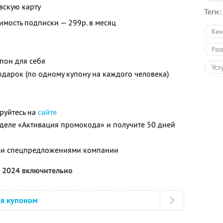
вскую карту
Теги:
имость подписки — 299р. в месяц
Кин
Раз
пон для себя
Усл
одарок (по одному купону на каждого человека)
ируйтесь на
сайте
зделе «Активация промокода» и получите 50 дней
ими спецпредложениями компании
а 2024 включительно
ся купоном