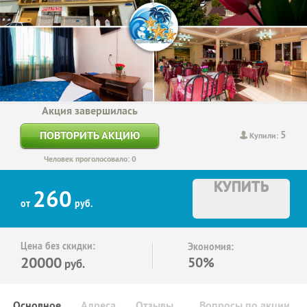
Акция завершилась
5
ПОВТОРИТЬ АКЦИЮ
Купили:
Человек проголосовало: 0
КУПИТЬ
260
от
руб.
Цена без скидки:
Экономия:
20000
50%
руб.
Основное
Адреса
Отзывы
Вопросы по акции