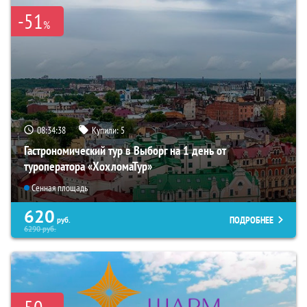
-51
%
08:34:36
Купили:
5
Гастрономический тур в Выборг на 1 день от
туроператора «ХохломаТур»
Сенная площадь
620
ПОДРОБНЕЕ
руб.
6290
руб.