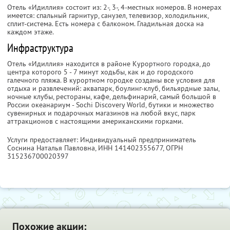
Отель «Идиллия» состоит из: 2-, 3-, 4-местных номеров. В номерах
имеется: спальный гарнитур, санузел, телевизор, холодильник,
сплит-система. Есть номера с балконом. Гладильная доска на
каждом этаже.
Инфраструктура
Отель «Идиллия» находится в районе Курортного городка, до
центра которого 5 - 7 минут ходьбы, как и до городского
галечного пляжа. В курортном городке созданы все условия для
отдыха и развлечений: аквапарк, боулинг-клуб, бильярдные залы,
ночные клубы, рестораны, кафе, дельфинарий, самый большой в
России океанариум - Sochi Discovery World, бутики и множество
сувенирных и подарочных магазинов на любой вкус, парк
аттракционов с настоящими американскими горками.
Услуги предоставляет: Индивидуальный предприниматель
Соснина Наталья Павловна,
ИНН 141402355677
, ОГРН
315236700020397
Похожие акции: