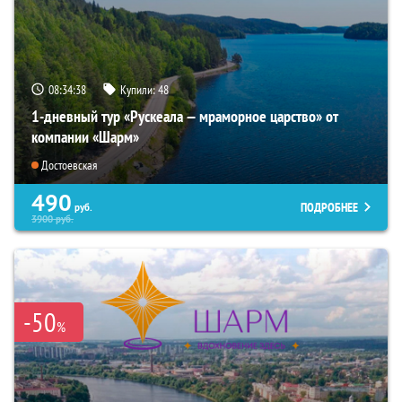
08:34:36
Купили:
48
1-дневный тур «Рускеала — мраморное царство» от
компании «Шарм»
Достоевская
490
ПОДРОБНЕЕ
руб.
3900
руб.
-50
%