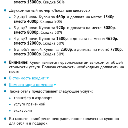
вместо 15000р.
Скидка 50%
Двухкомнатный номер «Люкс» для шестерых
2 дня/1 ночь. Купон за
460р
. и доплата на месте:
1540р.
вместо 4000р
. Скидка 50%
3 дня/2 ночи. Купон за
920р
. и доплата на месте:
3080р.
вместо 8000р.
Скидка 50%
4 дня/3 ночи. Купон за
1380р
. и доплата на месте:
4620р.
вместо 12000р.
Скидка 50%
6 дней/5 ночей. Купон за
2300р
. и доплата на месте
: 7700р.
вместо 20000р
. Скидка 50%
Внимание
! Купон является первоначальным взносом от общей
стоимости услуги. Полную стоимость необходимо доплатить на
месте
В стоимость входит:
Комплектации номеров:
Также отель предоставляет следующие услуги:
трансфер в аэропорт
услуги прачечной
экскурсии
Вы можете приобрести неограниченное количество купонов
для себя и в подарок