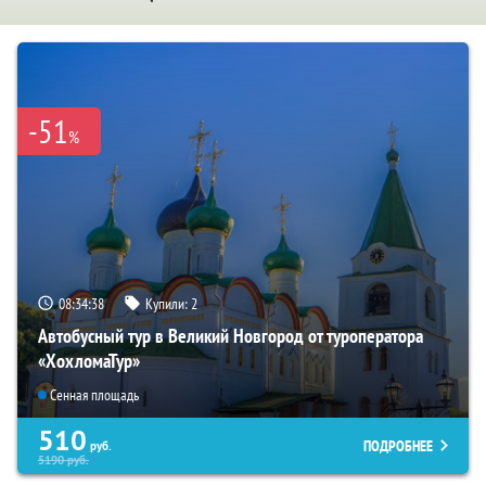
-51
%
08:34:36
Купили:
2
Автобусный тур в Великий Новгород от туроператора
«ХохломаТур»
Сенная площадь
510
ПОДРОБНЕЕ
руб.
5190
руб.