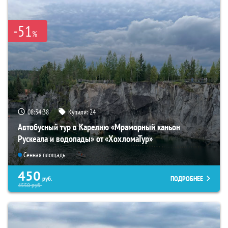
-51
%
08:34:36
Купили:
24
Автобусный тур в Карелию «Мраморный каньон
Рускеала и водопады» от «ХохломаТур»
Сенная площадь
450
ПОДРОБНЕЕ
руб.
4550
руб.