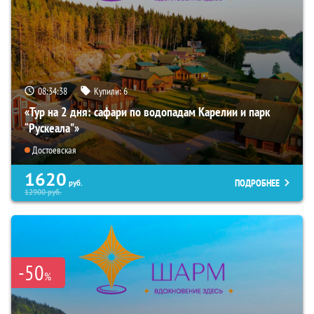
08:34:36
Купили:
6
«Тур на 2 дня: сафари по водопадам Карелии и парк
“Рускеала"»
Достоевская
1620
ПОДРОБНЕЕ
руб.
12900
руб.
-50
%