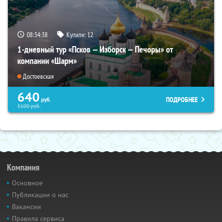
08:34:36
Купили:
12
1-дневный тур «Псков — Изборск — Печоры» от
компании «Шарм»
Достоевская
640
ПОДРОБНЕЕ
руб.
5100
руб.
Компания
Основное
Публикации о нас
Вакансии
Правила сервиса