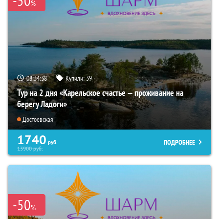
-50
%
08:34:36
Купили:
39
Тур на 2 дня «Карельское счастье — проживание на
берегу Ладоги»
Достоевская
1740
ПОДРОБНЕЕ
руб.
13900
руб.
-50
%