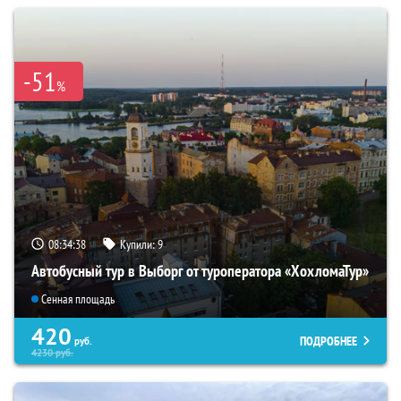
-51
%
08:34:36
Купили:
9
Автобусный тур в Выборг от туроператора «ХохломаТур»
Сенная площадь
420
ПОДРОБНЕЕ
руб.
4230
руб.