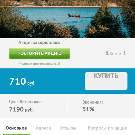
Акция завершилась
1
ПОВТОРИТЬ АКЦИЮ
Купили:
Человек проголосовало: 0
КУПИТЬ
710
руб.
Цена без скидки:
Экономия:
7190
51%
руб.
Основное
Адреса
Отзывы
Вопросы по акции