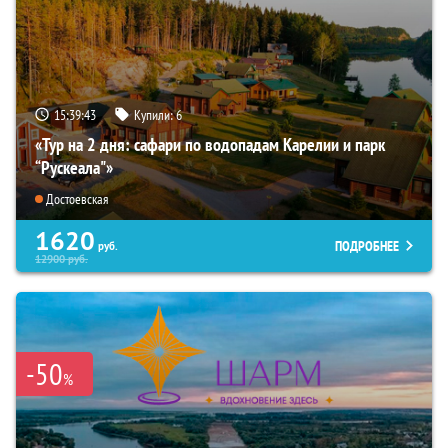
15:39:42
Купили:
6
«Тур на 2 дня: сафари по водопадам Карелии и парк
“Рускеала"»
Достоевская
1620
ПОДРОБНЕЕ
руб.
12900
руб.
-50
%