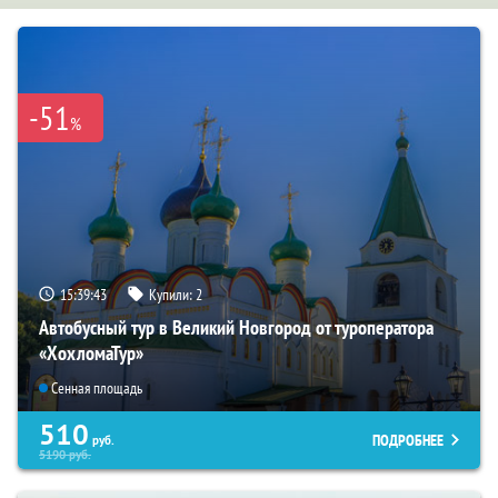
-51
%
15:39:42
Купили:
2
Автобусный тур в Великий Новгород от туроператора
«ХохломаТур»
Сенная площадь
510
ПОДРОБНЕЕ
руб.
5190
руб.