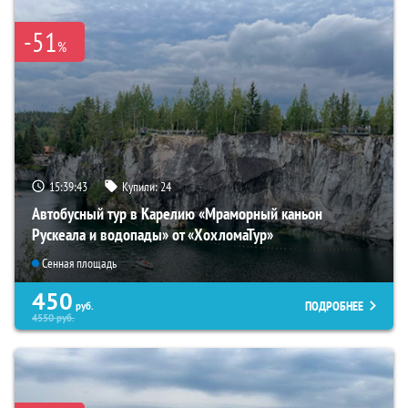
-51
%
15:39:42
Купили:
24
Автобусный тур в Карелию «Мраморный каньон
Рускеала и водопады» от «ХохломаТур»
Сенная площадь
450
ПОДРОБНЕЕ
руб.
4550
руб.