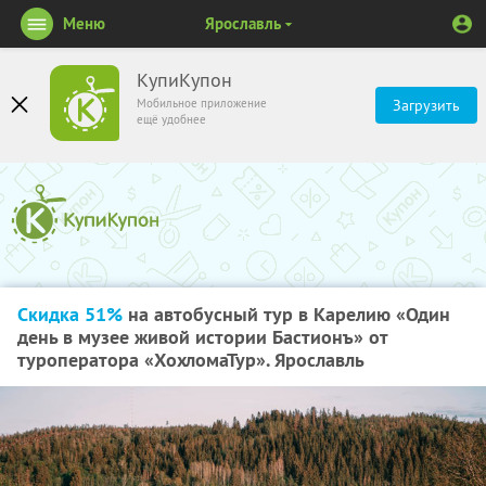
Меню
Ярославль
КупиКупон
Мобильное приложение
Загрузить
ещё удобнее
Скидка 51%
на автобусный тур в Карелию «Один
день в музее живой истории Бастионъ» от
туроператора «ХохломаТур». Ярославль