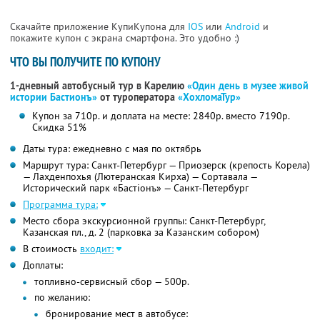
Скачайте приложение КупиКупона для
IOS
или
Android
и
покажите купон с экрана смартфона. Это удобно :)
ЧТО ВЫ ПОЛУЧИТЕ ПО КУПОНУ
1-дневный автобусный тур в Карелию
«Один день в музее живой
истории Бастионъ»
от туроператора
«ХохломаТур»
Купон за 710р. и доплата на месте: 2840р. вместо 7190р.
Скидка 51%
Даты тура: ежедневно с мая по октябрь
Маршрут тура: Санкт-Петербург — Приозерск (крепость Корела)
— Лахденпохья (Лютеранская Кирха) — Сортавала —
Исторический парк «Бастiонъ» — Санкт-Петербург
Программа тура:
Место сбора экскурсионной группы: Санкт-Петербург,
Казанская пл., д. 2 (парковка за Казанским собором)
В стоимость
входит:
Доплаты:
топливно-сервисный сбор — 500р.
по желанию:
бронирование мест в автобусе: