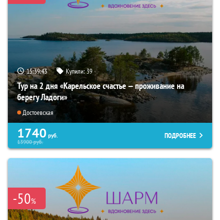
15:39:42
Купили:
39
Тур на 2 дня «Карельское счастье — проживание на
берегу Ладоги»
Достоевская
1740
ПОДРОБНЕЕ
руб.
13900
руб.
-50
%