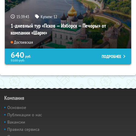
15:39:42
Купили:
12
1-дневный тур «Псков — Изборск — Печоры» от
компании «Шарм»
Достоевская
640
ПОДРОБНЕЕ
руб.
5100
руб.
Компания
Основное
Публикации о нас
Вакансии
Правила сервиса