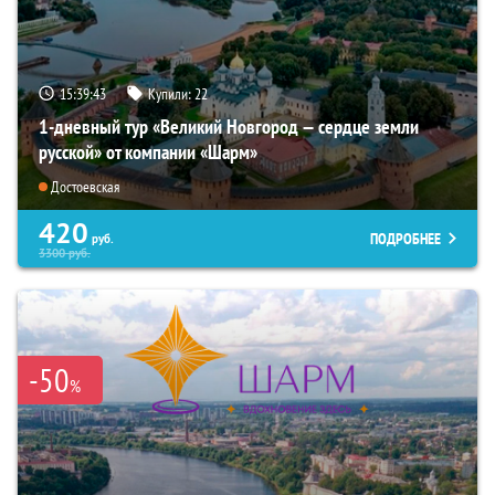
15:39:42
Купили:
22
1-дневный тур «Великий Новгород — сердце земли
русской» от компании «Шарм»
Достоевская
420
ПОДРОБНЕЕ
руб.
3300
руб.
-50
%