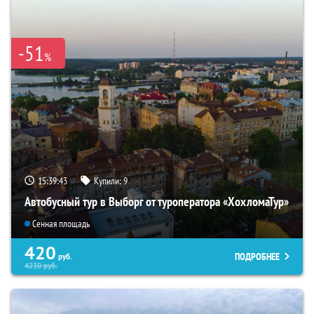
-51
%
15:39:42
Купили:
9
Автобусный тур в Выборг от туроператора «ХохломаТур»
Сенная площадь
420
ПОДРОБНЕЕ
руб.
4230
руб.