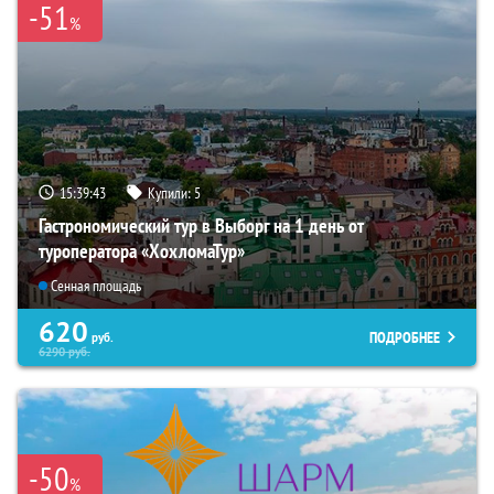
-51
%
15:39:42
Купили:
5
Гастрономический тур в Выборг на 1 день от
туроператора «ХохломаТур»
Сенная площадь
620
ПОДРОБНЕЕ
руб.
6290
руб.
-50
%