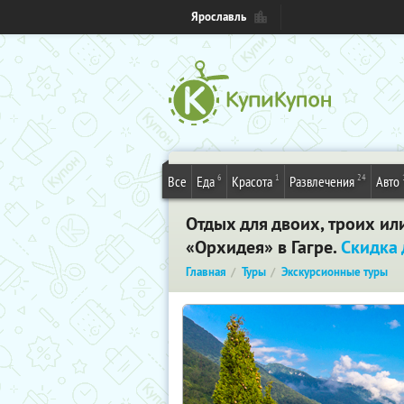
Ярославль
6
1
24
Все
Еда
Красота
Развлечения
Авто
Отдых для двоих, троих ил
«Орхидея» в Гагре.
Скидка
Главная
Туры
Экскурсионные туры