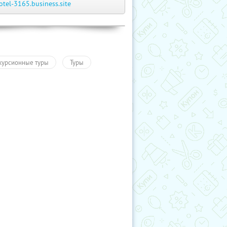
otel-3165.business.site
курсионные туры
Туры