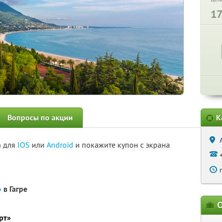
1
Вопросы по акции
К
а для
IOS
или
Android
и покажите купон с экрана
»
в Гагре
О
рт»