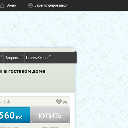
Войти
Зарегистрироваться
49
2
85
Здоровье
ПолучиКупон
и в гостевом доме
1
(0)
и:
560
КУПИТЬ
руб.
 без скидки: