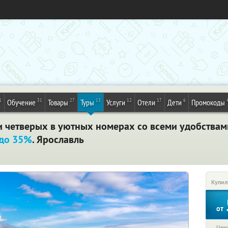
1
31
27
13
12
17
6
Обучение
Товары
Туры
Услуги
Отели
Дети
Промокоды
и четверых в уютных номерах со всеми удобствам
 до 35%
. Ярославль
Купил
от
Цена