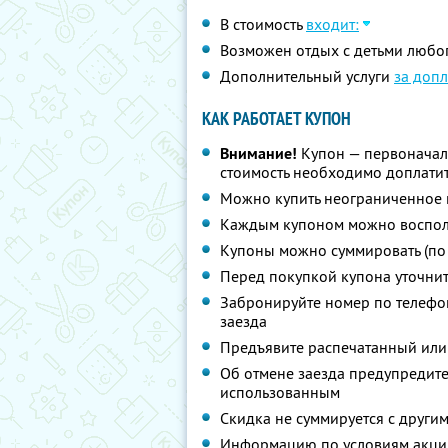
В стоимость
входит:
Возможен отдых с детьми любог
Дополнительный услуги
за допл
КАК РАБОТАЕТ КУПОН
Внимание!
Купон — первоначал
стоимость необходимо доплатит
Можно купить неограниченное 
Каждым купоном можно восполь
Купоны можно суммировать (по
Перед покупкой купона уточни
Забронируйте номер по телефон
заезда
Предъявите распечатанный или
Об отмене заезда предупредите 
использованным
Скидка не суммируется с друг
Информацию по условиям акции