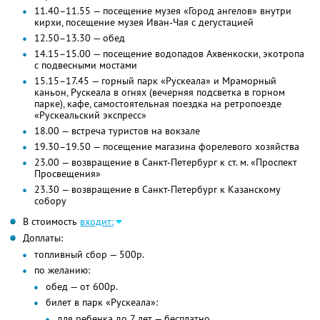
11.40–11.55 — посещение музея «Город ангелов» внутри
кирхи, посещение музея Иван-Чая с дегустацией
12.50–13.30 — обед
14.15–15.00 — посещение водопадов Ахвенкоски, экотропа
с подвесными мостами
15.15–17.45 — горный парк «Рускеала» и Мраморный
каньон, Рускеала в огнях (вечерняя подсветка в горном
парке), кафе, самостоятельная поездка на ретропоезде
«Рускеальский экспресс»
18.00 — встреча туристов на вокзале
19.30–19.50 — посещение магазина форелевого хозяйства
23.00 — возвращение в Санкт-Петербург к ст. м. «Проспект
Просвещения»
23.30 — возвращение в Санкт-Петербург к Казанскому
собору
В стоимость
входит:
Доплаты:
топливный сбор — 500р.
по желанию:
обед — от 600р.
билет в парк «Рускеала»:
для ребенка до 7 лет — бесплатно