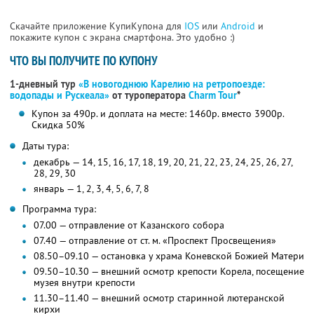
Скачайте приложение КупиКупона для
IOS
или
Android
и
покажите купон с экрана смартфона. Это удобно :)
ЧТО ВЫ ПОЛУЧИТЕ ПО КУПОНУ
1-дневный тур
«В новогоднюю Карелию на ретропоезде:
водопады и Рускеала»
от туроператора
Charm Tour
*
Купон за 490р. и доплата на месте: 1460р. вместо 3900р.
Скидка 50%
Даты тура:
декабрь — 14, 15, 16, 17, 18, 19, 20, 21, 22, 23, 24, 25, 26, 27,
28, 29, 30
январь — 1, 2, 3, 4, 5, 6, 7, 8
Программа тура:
07.00 — отправление от Казанского собора
07.40 — отправление от ст. м. «Проспект Просвещения»
08.50–09.10 — остановка у храма Коневской Божией Матери
09.50–10.30 — внешний осмотр крепости Корела, посещение
музея внутри крепости
11.30–11.40 — внешний осмотр старинной лютеранской
кирхи