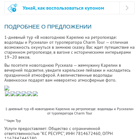
Узнай, как воспользоваться купоном
ПОДРОБНЕЕ О ПРЕДЛОЖЕНИИ
1-дневный тур «В новогоднюю Карелию на ретропоезде:
водопады и Рускеала» от туроператора Charm Tour — отличная
возможность окунуться в зимнюю сказку. Вас ждет путешествие на
старинном ретропоезде, в вагоне с историческими интерьерами
19–20 веков.
Вы посетите новогоднюю Рускеала — жемчужину Карелии в
вечерней подсветке, увидите карельские пейзажи и насладитесь
праздничной атмосферой. А величественные водопады
Ахвенкоски подарят вам невероятно атмосферные фото.
1-дневный тур «В новогоднюю Карелию на ретропоезде: водопады и Рускеала»
от туроператора Charm Tour
* Чарм Тур
Услуги предоставляет: Общество с ограниченной
ответственностью "КС РЕСУРС",
ИНН 7814672460
, ОГРН
1167847445380