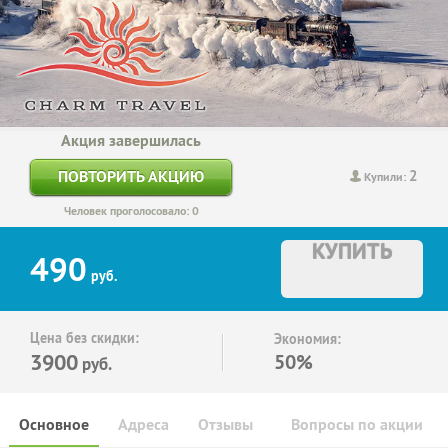
Акция завершилась
2
ПОВТОРИТЬ АКЦИЮ
Купили:
Человек проголосовало: 0
КУПИТЬ
490
руб.
Цена без скидки:
Экономия:
3900
50%
руб.
Основное
Адреса
Отзывы
Вопросы по акции