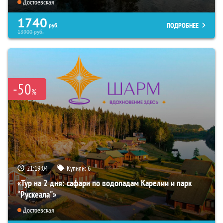
Достоевская
1740
ПОДРОБНЕЕ
руб.
13900
руб.
-50
%
21:19:03
Купили:
6
«Тур на 2 дня: сафари по водопадам Карелии и парк
“Рускеала"»
Достоевская