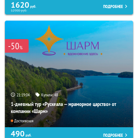
1620
ПОДРОБНЕЕ
руб.
12900
руб.
-50
%
21:19:03
Купили:
48
1-дневный тур «Рускеала — мраморное царство» от
компании «Шарм»
Достоевская
490
ПОДРОБНЕЕ
руб.