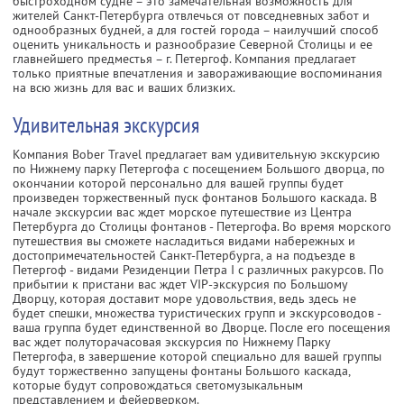
быстроходном судне – это замечательная возможность для
жителей Санкт-Петербурга отвлечься от повседневных забот и
однообразных будней, а для гостей города – наилучший способ
оценить уникальность и разнообразие Северной Столицы и ее
главнейшего предместья – г. Петергоф. Компания предлагает
только приятные впечатления и завораживающие воспоминания
на всю жизнь для вас и ваших близких.
Удивительная экскурсия
Компания Bober Travel предлагает вам удивительную экскурсию
по Нижнему парку Петергофа с посещением Большого дворца, по
окончании которой персонально для вашей группы будет
произведен торжественный пуск фонтанов Большого каскада. В
начале экскурсии вас ждет морское путешествие из Центра
Петербурга до Столицы фонтанов - Петергофа. Во время морского
путешествия вы сможете насладиться видами набережных и
достопримечательностей Санкт-Петербурга, а на подъезде в
Петергоф - видами Резиденции Петра I с различных ракурсов. По
прибытии к пристани вас ждет VIP-экскурсия по Большому
Дворцу, которая доставит море удовольствия, ведь здесь не
будет спешки, множества туристических групп и экскурсоводов -
ваша группа будет единственной во Дворце. После его посещения
вас ждет полуторачасовая экскурсия по Нижнему Парку
Петергофа, в завершение которой специально для вашей группы
будут торжественно запущены фонтаны Большого каскада,
которые будут сопровождаться светомузыкальным
представлением и фейерверком.