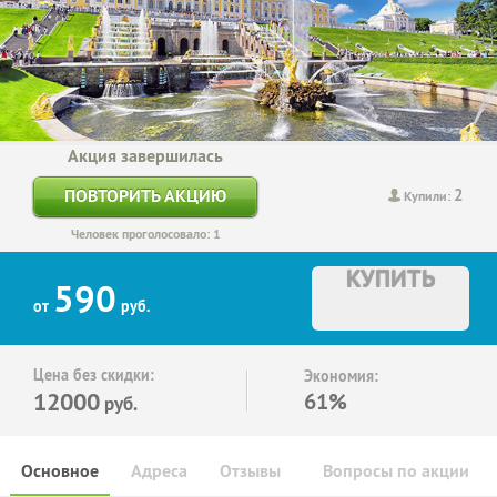
Акция завершилась
2
ПОВТОРИТЬ АКЦИЮ
Купили:
Человек проголосовало: 1
КУПИТЬ
590
от
руб.
Цена без скидки:
Экономия:
12000
61%
руб.
Основное
Адреса
Отзывы
Вопросы по акции