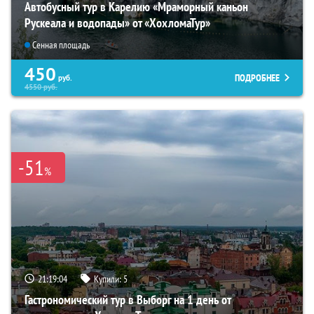
Автобусный тур в Карелию «Мраморный каньон
Рускеала и водопады» от «ХохломаТур»
Сенная площадь
450
ПОДРОБНЕЕ
руб.
4550
руб.
-51
%
21:19:03
Купили:
5
Гастрономический тур в Выборг на 1 день от