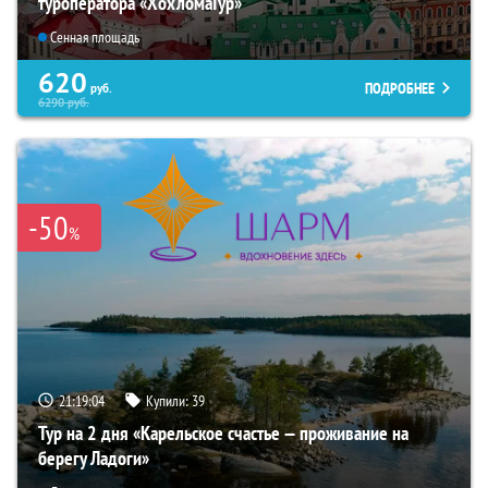
туроператора «ХохломаТур»
Сенная площадь
620
ПОДРОБНЕЕ
руб.
6290
руб.
-50
%
21:19:03
Купили:
39
Тур на 2 дня «Карельское счастье — проживание на
берегу Ладоги»