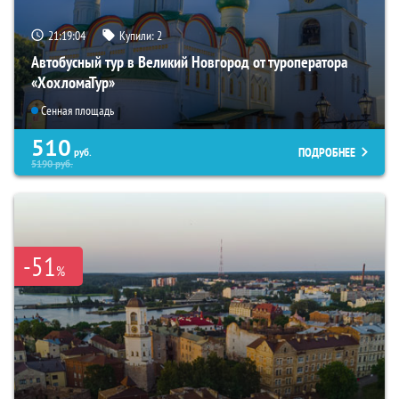
21:19:03
Купили:
2
Автобусный тур в Великий Новгород от туроператора
«ХохломаТур»
Сенная площадь
510
ПОДРОБНЕЕ
руб.
5190
руб.
-51
%