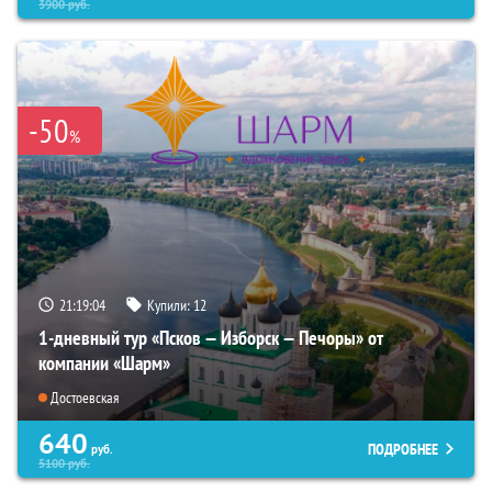
3900
руб.
-50
%
21:19:03
Купили:
12
1-дневный тур «Псков — Изборск — Печоры» от
компании «Шарм»
Достоевская
640
ПОДРОБНЕЕ
руб.
5100
руб.