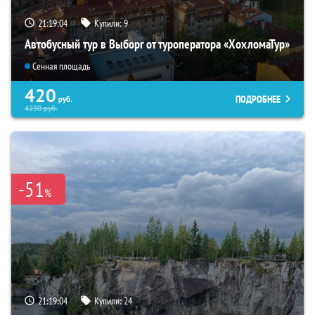
21:19:03
Купили:
9
Автобусный тур в Выборг от туроператора «ХохломаТур»
Сенная площадь
420
ПОДРОБНЕЕ
руб.
4230
руб.
-51
%
21:19:03
Купили:
24