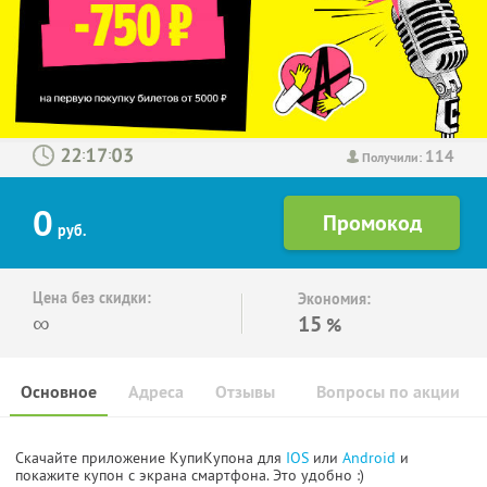
114
:
:
Получили:
0
руб.
Цена без скидки:
Экономия:
∞
15
%
Основное
Адреса
Отзывы
Вопросы по акции
Скачайте приложение КупиКупона для
IOS
или
Android
и
покажите купон с экрана смартфона. Это удобно :)