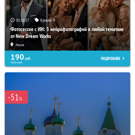
01:16:56
Купили:
9
Фотосессия с ИИ: 5 нейрофотографий в любой тематике
от New Dream Works
Россия
190
ПОДРОБНЕЕ
руб.
490
руб.
-51
%