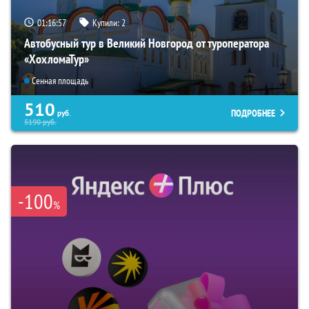
01:16:56
Купили:
2
Автобусный тур в Великий Новгород от туроператора
«ХохломаТур»
Сенная площадь
510
ПОДРОБНЕЕ
руб.
5190
руб.
-100
%