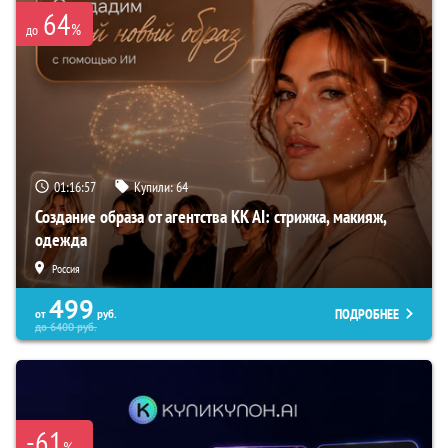
64
%
до
01:16:56
Купили:
64
Создание образа от агентства KK AI: стрижка, макияж,
одежда
Россия
499
ПОДРОБНЕЕ
от
руб.
до
6400
руб.
-61
%