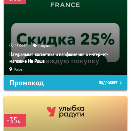
13:04:10
Получили:
1
Натуральная косметика и парфюмерия в интернет-
магазине Ив Роше
Россия
Промокод
ПОДРОБНЕЕ
-35
%