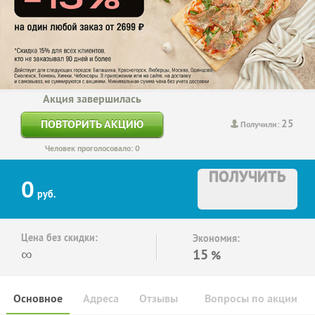
Акция завершилась
25
ПОВТОРИТЬ АКЦИЮ
Получили:
Человек проголосовало: 0
ПОЛУЧИТЬ
0
руб.
Цена без скидки:
Экономия:
∞
15
%
Основное
Адреса
Отзывы
Вопросы по акции