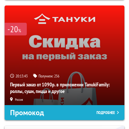
-20
%
20:13:42
Получили:
256
Первый заказ от 1090р. в приложении TanukiFamily:
роллы, суши, пицца и другое
Россия
Промокод
ПОДРОБНЕЕ