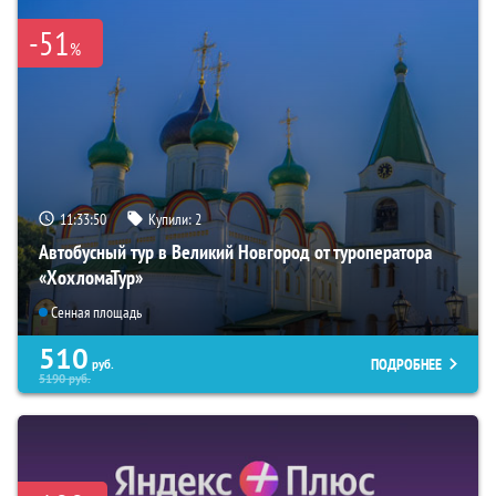
-51
%
11:33:49
Купили:
2
Автобусный тур в Великий Новгород от туроператора
«ХохломаТур»
Сенная площадь
510
ПОДРОБНЕЕ
руб.
5190
руб.