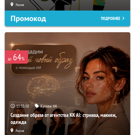
Россия
Промокод
ПОДРОБНЕЕ
64
%
до
11:33:49
Купили:
64
Создание образа от агентства KK AI: стрижка, макияж,
одежда
Россия