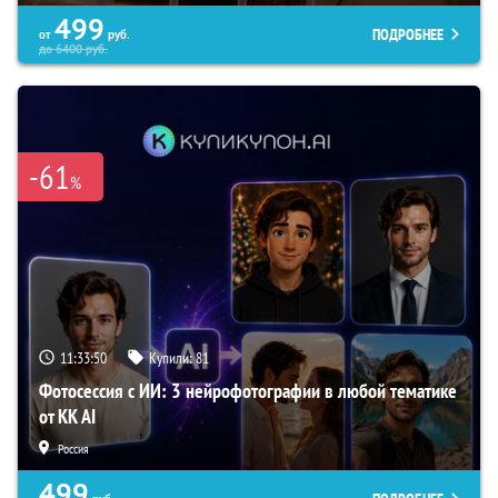
499
ПОДРОБНЕЕ
от
руб.
до
6400
руб.
-61
%
11:33:49
Купили:
81
Фотосессия с ИИ: 3 нейрофотографии в любой тематике
от KK AI
Россия
499