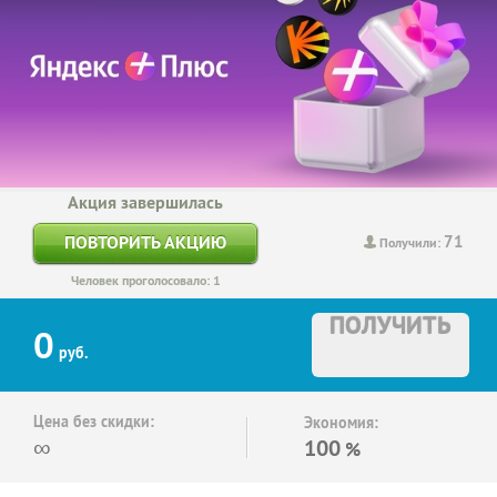
Акция завершилась
71
ПОВТОРИТЬ АКЦИЮ
Получили:
Человек проголосовало: 1
ПОЛУЧИТЬ
0
руб.
Цена без скидки:
Экономия:
∞
100
%