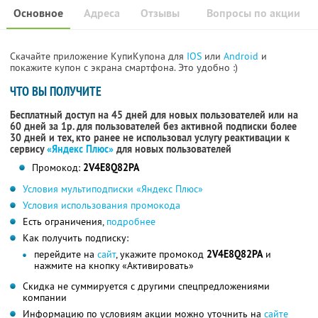
Основное
Адреса
Отзывы
Вопросы по акции
Скачайте приложение КупиКупона для
IOS
или
Android
и
покажите купон с экрана смартфона. Это удобно :)
ЧТО ВЫ ПОЛУЧИТЕ
Бесплатный доступ на 45 дней для новых пользователей или на
60 дней за 1р. для пользователей без активной подписки более
30 дней и тех, кто ранее не использовал услугу реактивации к
сервису
«Яндекс Плюс»
для новых пользователей
Промокод:
2V4E8Q82PA
Условия мультиподписки «Яндекс Плюс»
Условия использования промокода
Есть ограничения,
подробнее
Как получить подписку:
перейдите на
сайт
, укажите промокод
2V4E8Q82PA
и
нажмите на кнопку «Активировать»
Скидка не суммируется с другими спецпредложениями
компании
Информацию по условиям акции можно уточнить на
сайте