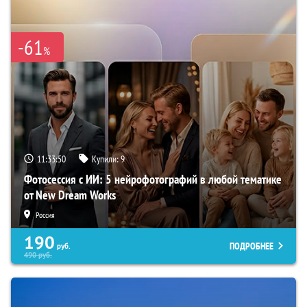
-61
%
11:33:49
Купили:
9
Фотосессия с ИИ: 5 нейрофотографий в любой тематике
от New Dream Works
Россия
190
ПОДРОБНЕЕ
руб.
490
руб.