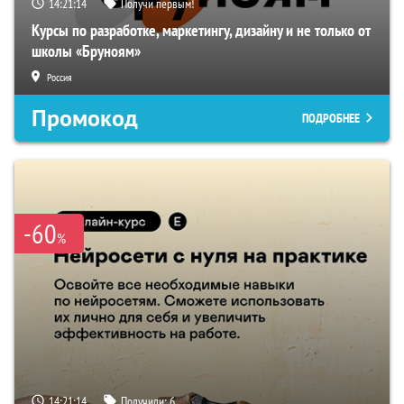
14:21:13
Получи первым!
Курсы по разработке, маркетингу, дизайну и не только от
школы «Бруноям»
Россия
Промокод
ПОДРОБНЕЕ
-60
%
14:21:13
Получили:
6