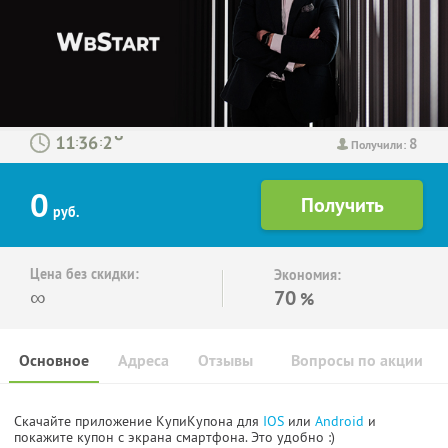
8
:
:
Получили:
0
руб.
Цена без скидки:
Экономия:
∞
70
%
Основное
Адреса
Отзывы
Вопросы по акции
Скачайте приложение КупиКупона для
IOS
или
Android
и
покажите купон с экрана смартфона. Это удобно :)