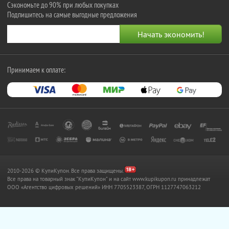
Сэкономьте до 90% при любых покупках
Подпишитесь на самые выгодные предложения
Принимаем к оплате:
2010-2026 © КупиКупон. Все права защищены.
Все права на товарный знак "КупиКупон" и на сайт www.kupikupon.ru принадлежат
OOO «Агентство цифровых решений» ИНН 7705523387, ОГРН 1127747063212