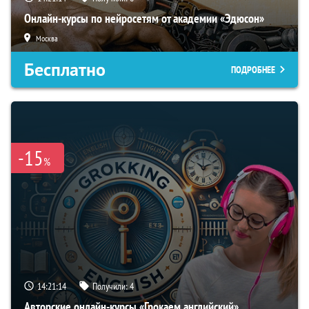
Онлайн-курсы по нейросетям от академии «Эдюсон»
Москва
Бесплатно
ПОДРОБНЕЕ
-15
%
14:21:13
Получили:
4
Авторские онлайн-курсы «Грокаем английский»