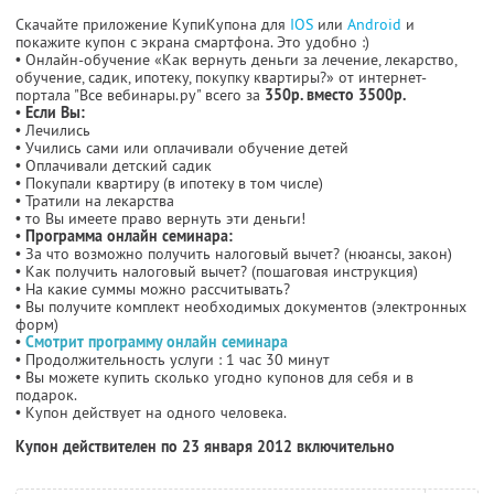
Скачайте приложение КупиКупона для
IOS
или
Android
и
покажите купон с экрана смартфона. Это удобно :)
• Онлайн-обучение «Как вернуть деньги за лечение, лекарство,
обучение, садик, ипотеку, покупку квартиры?» от интернет-
портала "Все вебинары.ру" всего за
350р. вместо 3500р.
•
Если Вы:
• Лечились
• Учились сами или оплачивали обучение детей
• Оплачивали детский садик
• Покупали квартиру (в ипотеку в том числе)
• Тратили на лекарства
• то Вы имеете право вернуть эти деньги!
•
Программа онлайн семинара:
• За что возможно получить налоговый вычет? (нюансы, закон)
• Как получить налоговый вычет? (пошаговая инструкция)
• На какие суммы можно рассчитывать?
• Вы получите комплект необходимых документов (электронных
форм)
•
Смотрит программу онлайн семинара
• Продолжительность услуги : 1 час 30 минут
• Вы можете купить сколько угодно купонов для себя и в
подарок.
• Купон действует на одного человека.
Купон действителен по 23 января 2012 включительно