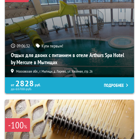
09:06:31
Купи первым!
Отдых для двоих с питанием в отеле Arthurs Spa Hotel
by Mercure в Мытищах
Московская обл., г. Мытищи, д. Ларево, ул. Хвойная, стр. 26
2828
ПОДРОБНЕЕ
от
руб.
до
65700
руб.
-100
%