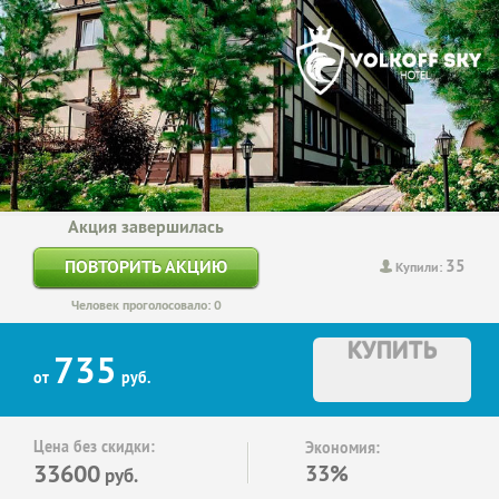
Акция завершилась
35
ПОВТОРИТЬ АКЦИЮ
Купили:
Человек проголосовало: 0
КУПИТЬ
735
от
руб.
Цена без скидки:
Экономия:
33600
33%
руб.