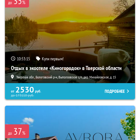
35
%
до
10:53:13
Купи первым!
Отдых в экоотеле «Киногородок» в Тверской области
Тверская обл., Бологовский р-н, Выползовское с/п, дер. Михайловское, д. 15
2530
ПОДРОБНЕЕ
от
руб.
до
173110
руб.
37
%
до