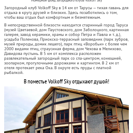
Номерной фонд загородного клуба Volkoff Sky
Загородный клуб Volkoff Sky в 14 км от Тарусы — тихая гавань для
отдыха в кругу друзей и близких. Здесь позаботились о том,
чтобы ваш отдых был комфортным и безмятежным.
В непосредственной близости находится старинный город Таруса
(музей Цветаевой, дом Паустовского, дом Заболоцкого, картинная
галерея, завод керамики, храмы и собор Петра и Павла и т. д.),
усадьба Поленова, Приокско-террасный заповедник (парк зубров,
музей природы, домик лешего), парк птиц «Воробьи» с более чем
2000 видами птиц, страусиная ферма, дом Чехова в Мелихово,
Давидова пустынь. В 5 км от комплекса расположен
развлекательный загородный парк со спа-центром, конюшней,
зоопарком, прогулочными дорожками и картингом. В 2 км от
отеля протекает река Ока. В округе есть пруды с платной
рыбалкой.
В поместье Volkoff Sky отдыхают душой!