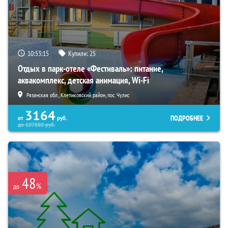
10:53:13
Купили:
25
Отдых в парк-отеле «Фестиваль»: питание,
аквакомплекс, детская анимация, Wi-Fi
Рязанская обл., Клепиковский район, пос. Чулис
3164
ПОДРОБНЕЕ
от
руб.
до
107880
руб.
48
%
до