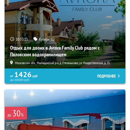
10:53:13
Купили:
12
Отдых для двоих в Avrora Family Club рядом с
Пяловским водохранилищем
Московская обл., Мытищинский р-н, д. Степаньково, ул. Рождественская, д. 25
1426
ПОДРОБНЕЕ
от
руб.
до
60600
руб.
30
%
до