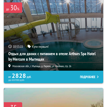
30
%
до
10:53:13
Купи первым!
Отдых для двоих с питанием в отеле Arthurs Spa Hotel
by Mercure в Мытищах
Московская обл., г. Мытищи, д. Ларево, ул. Хвойная, стр. 26
2828
ПОДРОБНЕЕ
от
руб.
до
65700
руб.