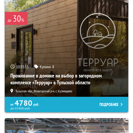
30
%
до
10:53:13
Купили:
8
Проживание в домике на выбор в загородном
комплексе «Терруар» в Тульской области
Тульская обл., Ясногорский р-н, с. Кузмищево
4780
ПОДРОБНЕЕ
от
руб.
до
57400
руб.