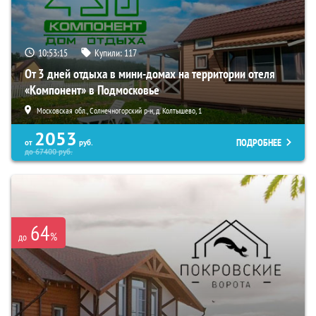
10:53:13
Купили:
117
От 3 дней отдыха в мини-домах на территории отеля
«Компонент» в Подмосковье
Московская обл., Солнечногорский р-н, д. Колтышево, 1
2053
ПОДРОБНЕЕ
от
руб.
до
67400
руб.
64
%
до