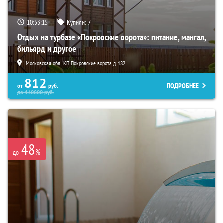
10:53:13
Купили:
7
Отдых на турбазе «Покровские ворота»: питание, мангал,
бильярд и другое
Московская обл., КП Покровские ворота, д. 182
812
ПОДРОБНЕЕ
от
руб.
до
140800
руб.
48
%
до