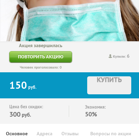
Акция завершилась
6
ПОВТОРИТЬ АКЦИЮ
Купили:
Человек проголосовало: 0
КУПИТЬ
150
руб.
Цена без скидки:
Экономия:
300
50%
руб.
Основное
Адреса
Отзывы
Вопросы по акции