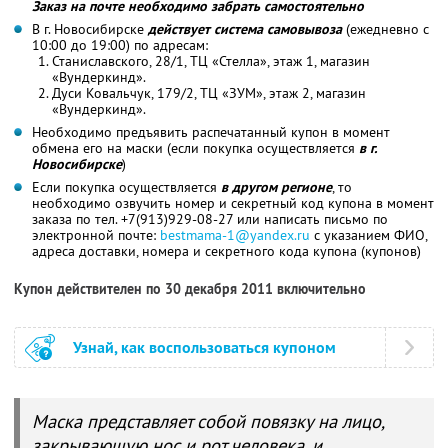
Заказ на почте необходимо забрать самостоятельно
В г. Новосибирске
действует система самовывоза
(ежедневно с
10:00 до 19:00) по адресам:
Станиславского, 28/1, ТЦ «Стелла», этаж 1, магазин
«Вундеркинд».
Дуси Ковальчук, 179/2, ТЦ «ЗУМ», этаж 2, магазин
«Вундеркинд».
Необходимо предъявить распечатанный купон в момент
обмена его на маски (если покупка осуществляется
в г.
Новосибирске
)
Если покупка осуществляется
в другом регионе
, то
необходимо озвучить номер и секретный код купона в момент
заказа по тел. +7(913)929-08-27 или написать письмо по
электронной почте:
bestmama-1@yandex.ru
с указанием ФИО,
адреса доставки, номера и секретного кода купона (купонов)
Купон действителен по 30 декабря 2011 включительно
Узнай, как воспользоваться купоном
Маска представляет собой повязку на лицо,
закрывающую нос и рот человека, и