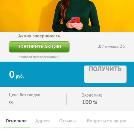
Акция завершилась
26
ПОВТОРИТЬ АКЦИЮ
Получили:
Человек проголосовало: 0
ПОЛУЧИТЬ
0
руб.
Цена без скидки:
Экономия:
∞
100
%
Основное
Адреса
Отзывы
Вопросы по акции