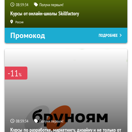
08:59:34
Получи первым!
Курсы от онлайн-школы Skillfactory
Россия
Промокод
ПОДРОБНЕЕ
-11
%
08:59:34
Получи первым!
Курсы по разработке, маркетингу, дизайну и не только от