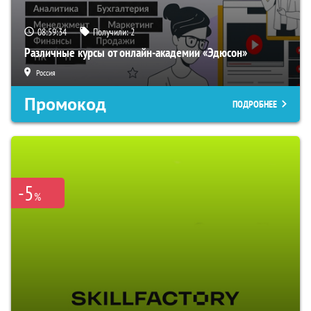
08:59:34
Получили:
2
Различные курсы от онлайн-академии «Эдюсон»
Россия
Промокод
ПОДРОБНЕЕ
-5
%