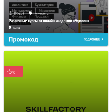
20:52:37
Получили:
2
Различные курсы от онлайн-академии «Эдюсон»
Россия
Промокод
ПОДРОБНЕЕ
-5
%