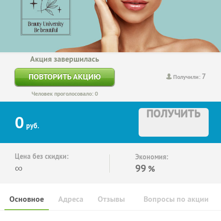
Акция завершилась
7
ПОВТОРИТЬ АКЦИЮ
Получили:
Человек проголосовало: 0
ПОЛУЧИТЬ
0
руб.
Цена без скидки:
Экономия:
∞
99
%
Основное
Адреса
Отзывы
Вопросы по акции