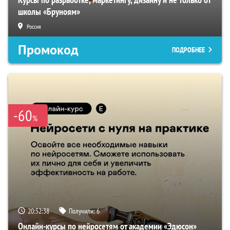
школы «Бруноям»
Россия
Промокод
ПОДРОБНЕЕ
-60
%
20:52:37
Получили:
6
Онлайн-курсы по нейросетям от академии «Эдюсон»