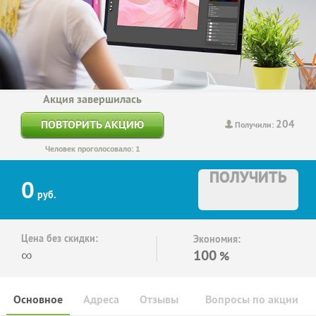
Акция завершилась
204
ПОВТОРИТЬ АКЦИЮ
Получили:
Человек проголосовало: 1
ПОЛУЧИТЬ
0
руб.
Цена без скидки:
Экономия:
∞
100
%
Основное
Адреса
Отзывы
Вопросы по акции