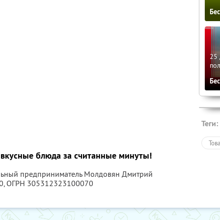
Бе
25 
по
Бе
Теги:
Тов
е вкусные блюда за считанные минуты!
альный предприниматель Молдовян Дмитрий
0
, ОГРН 305312323100070