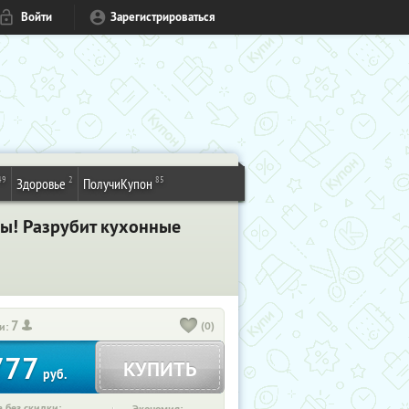
Войти
Зарегистрироваться
49
2
85
Здоровье
ПолучиКупон
ны! Разрубит кухонные
7
(0)
и:
777
КУПИТЬ
руб.
 без скидки: