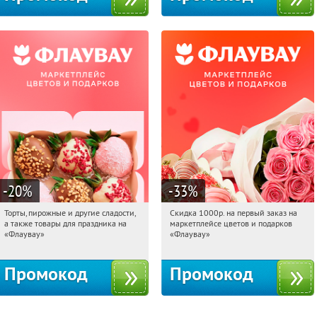
-20
%
-33
%
Торты, пирожные и другие сладости,
Скидка 1000р. на первый заказ на
02:33:26
Получили:
6
02:33:26
Получили:
18
а также товары для праздника на
маркетплейсе цветов и подарков
Россия
Россия
«Флаувау»
«Флаувау»
Промокод
Промокод