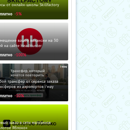
сы от онлайн-школы Skillfactory
сплатно
-5%
змещение вашей вакансии на 30
й на сайте HeadHunter
сплатно
-100%
ой трансфер от сервиса заказа
нсферов из аэропортов i'way
сплатно
-10%
вый заказ в сети магазинов
олотое Яблоко»