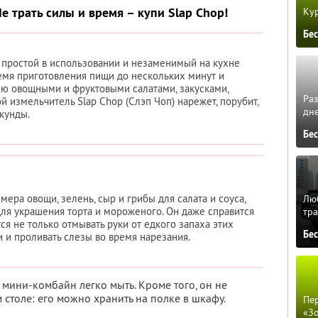
е трать силы и время – купи Slap Chop!
Кур
Бе
о простой в использовании и незаменимый на кухне
емя приготовления пищи до нескольких минут и
ю овощными и фруктовыми салатами, закусками,
Ра
й измельчитель Slap Chop (Слэп Чоп) нарежет, порубит,
дне
кунды.
Бе
мера овощи, зелень, сыр и грибы для салата и соуса,
Люб
для украшения торта и мороженого. Он даже справится
тра
ся не только отмывать руки от едкого запаха этих
Бе
и и проливать слезы во время нарезания.
мини-комбайн легко мыть. Кроме того, он не
 столе: его можно хранить на полке в шкафу.
Пер
«З