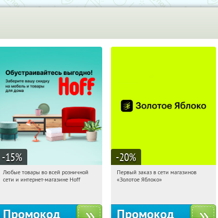
-15
%
-20
%
Любые товары во всей розничной
Первый заказ в сети магазинов
02:33:26
Получили:
83
02:33:26
Получи первым!
сети и интернет-магазине Hoff
«Золотое Яблоко»
Москва, 1-й Волоколамский проезд,
Россия
10с1
Промокод
Промокод