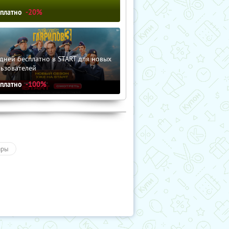
сплатно
-20%
дней бесплатно в START для новых
льзователей
сплатно
-100%
ары