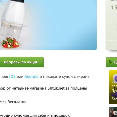
1
Вопросы по акции
Д
а для
IOS
или
Android
и покажите купон с экрана
Бро
пол
op от интернет-магазина Shtuk.net за полцены
Пу
Бе
ется бесплатно
угодно купонов для себя и в подарок