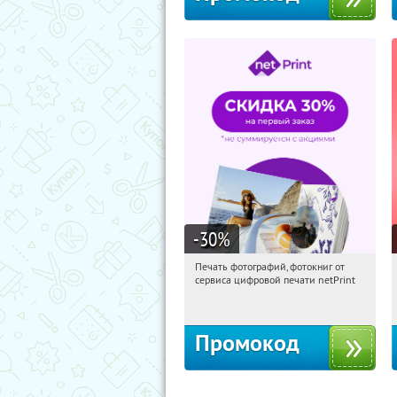
-30
%
Печать фотографий, фотокниг от
02:33:26
Получили:
4
сервиса цифровой печати netPrint
Россия
Промокод