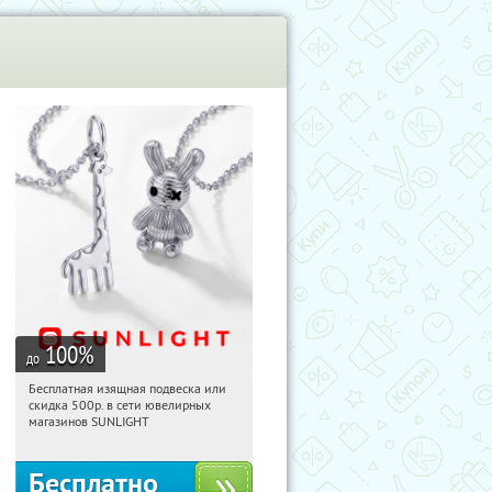
100
%
до
Бесплатная изящная подвеска или
02:33:26
Получили:
74
скидка 500р. в сети ювелирных
Россия
магазинов SUNLIGHT
Бесплатно