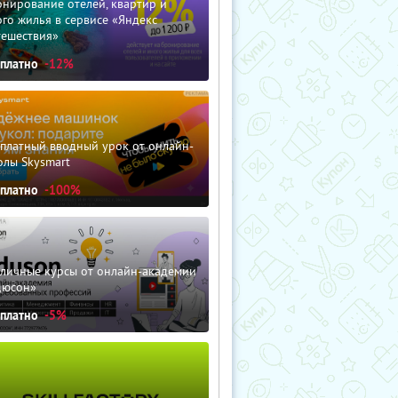
нирование отелей, квартир и
го жилья в сервисе «Яндекс
тешествия»
сплатно
-12%
сплатный вводный урок от онлайн-
олы Skysmart
сплатно
-100%
зличные курсы от онлайн-академии
дюсон»
сплатно
-5%