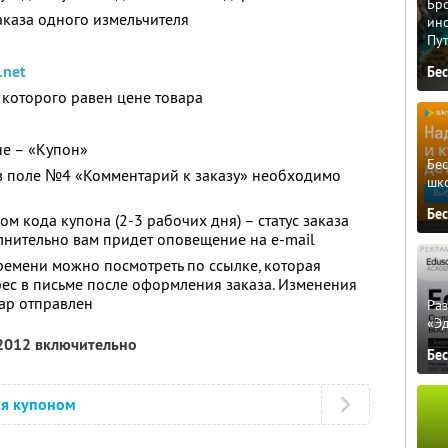
Бро
аказа одного измельчителя
ино
Пу
.net
Бе
которого равен цене товара
не – «Купон»
Бе
 в поле №4 «Комментарий к заказу» необходимо
шк
Бе
 кода купона (2-3 рабочих дня) – статус заказа
лнительно вам придет оповещение на e-mail
времени можно посмотреть по ссылке, которая
ес в письме после оформления заказа. Изменения
вар отправлен
Ра
«Э
 2012 включительно
Бе
ся купоном