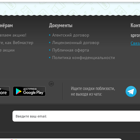
тнёрам
Документы
Кон
елаем акцию!
Агентский договор
spro
е, как Вебмастер
Лицензионный договор
Связ
е акции
Публичная оферта
Политика конфиденциальности
Ищите скидки поблизости,
не выходя из чата: