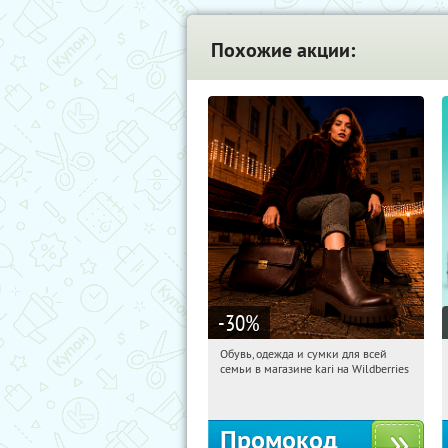
Похожие акции:
-30
%
Обувь, одежда и сумки для всей
02:33:26
Получили:
31
семьи в магазине kari на Wildberries
Россия
Промокод