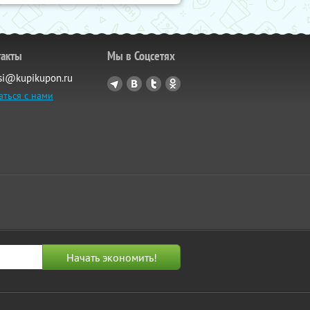
такты
Мы в Соцсетях
si@kupikupon.ru
аться с нами