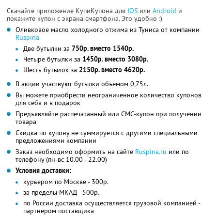
Скачайте приложение КупиКупона для
IOS
или
Android
и
покажите купон с экрана смартфона. Это удобно :)
Оливковое масло холодного отжима из Туниса от компании
Ruspina
Две бутылки за
750р. вместо 1540р.
Четыре бутылки за
1450р. вместо 3080р.
Шесть бутылок за
2150р. вместо 4620р.
В акции участвуют бутылки объемом 0,75л.
Вы можете приобрести неограниченное количество купонов
для себя и в подарок
Предъявляйте распечатанный или СМС-купон при получении
товара
Скидка по купону не суммируется с другими специальными
предложениями компании
Заказ необходимо оформить на сайте
Ruspina.ru
или по
телефону (пн-вс 10.00 - 22.00)
Условия доставки:
курьером по Москве - 300р.
за пределы МКАД - 500р.
по России доставка осуществляется грузовой компанией -
партнером поставщика