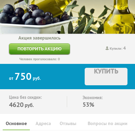
Акция завершилась
4
ПОВТОРИТЬ АКЦИЮ
Купили:
Человек проголосовало: 0
КУПИТЬ
750
от
руб.
Цена без скидки:
Экономия:
4620
53%
руб.
Основное
Адреса
Отзывы
Вопросы по акции