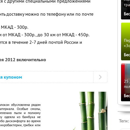
тся с другими специальными предложениями
тра
ть доставку можно по телефону или по почте
Бе
 МКАД - 300р.
 от МКАД - 300р., до 30 км от МКАД - 450р.
Пер
тся в течение 2-7 дней почтой России и
«З
Бе
бря 2012 включительно
ся купоном
25 
по
Бе
олокон обусловлена рядом
атериала. Особые смолы,
коплению пыли и полному
му одеяла из бамбука не
Теги:
ибо дискомфорта во время
микробактерии, грибки или