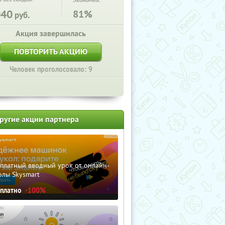
Экономия:
040
81%
руб.
Акция завершилась
ПОВТОРИТЬ АКЦИЮ
Человек проголосовало: 9
ругие акции партнера
сплатный вводный урок от онлайн-
олы Skysmart
сплатно
-100%