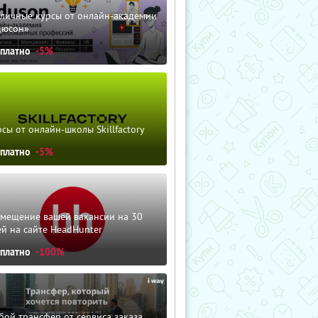
зличные курсы от онлайн-академии
дюсон»
сплатно
-5%
сы от онлайн-школы Skillfactory
сплатно
-5%
змещение вашей вакансии на 30
й на сайте HeadHunter
сплатно
-100%
ой трансфер от сервиса заказа