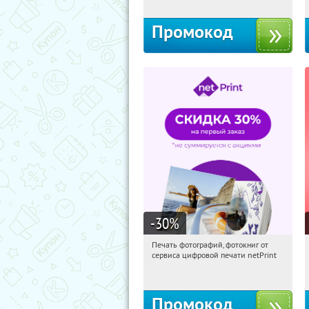
Промокод
-30
%
Печать фотографий, фотокниг от
20:34:00
Получили:
4
сервиса цифровой печати netPrint
Россия
Промокод