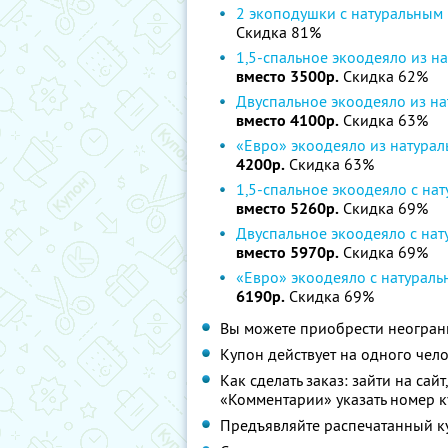
2 экоподушки с натуральным
Скидка 81%
1,5-спальное экоодеяло из н
вместо 3500р.
Скидка 62%
Двуспальное экоодеяло из на
вместо 4100р.
Скидка 63%
«Евро» экоодеяло из натурал
4200р.
Скидка 63%
1,5-спальное экоодеяло с на
вместо 5260р.
Скидка 69%
Двуспальное экоодеяло с на
вместо 5970р.
Скидка 69%
«Евро» экоодеяло с натурал
6190р.
Скидка 69%
Вы можете приобрести неограни
Купон действует на одного чел
Как сделать заказ: зайти на сайт
«Комментарии» указать номер к
Предъявляйте распечатанный к