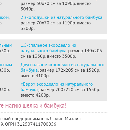
о
размер 50х70 см за 1090р. вместо
3040р.
лком
,
2 экоподушки из натурального бамбука
,
о
размер 70х70 см за 1190р. вместо
3200р.
альным
1,5-спальное экоодеяло из
630р.
натурального бамбука
, размер 140х205
см за 1330р. вместо 3500р.
альным
Двуспальное экоодеяло из натурального
850р.
бамбука
, размер 172х205 см за 1520р.
вместо 4100р.
м
«Евро» экоодеяло из натурального
930р.
бамбука
, размер 200х220 см за 1550р.
вместо 4200р.
те магию шелка и бамбука!
альный предприниматель Люлин Михаил
99
, ОГРН 312507411700056