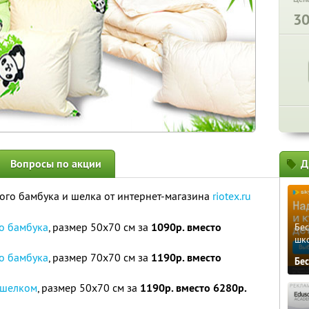
3
Вопросы по акции
Д
ого бамбука и шелка от интернет-магазина
riotex.ru
о бамбука
, размер 50х70 см за
1090р. вместо
Бе
шк
о бамбука
, размер 70х70 см за
1190р. вместо
Бе
 шелком
, размер 50х70 см за
1190р. вместо 6280р.