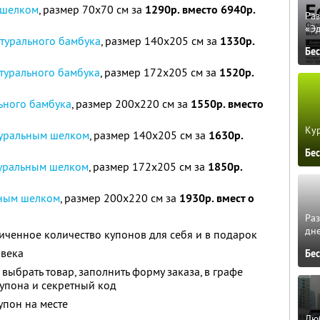
 шелком
, размер 70х70 см за
1290р. вместо 6940р.
Ра
«Э
атурального бамбука
, размер 140х205 см за
1330р.
Бе
турального бамбука
, размер 172х205 см за
1520р.
ьного бамбука
, размер 200х220 см за
1550р. вместо
Кур
туральным шелком
, размер 140х205 см за
1630р.
Бе
туральным шелком
, размер 172х205 см за
1850р.
ьным шелком
, размер 200х220 см за
1930р. вмест о
Ра
дне
ченное количество купонов для себя и в подарок
овека
Бе
, выбрать товар, заполнить форму заказа, в графе
упона и секретный код
упон на месте
Люб