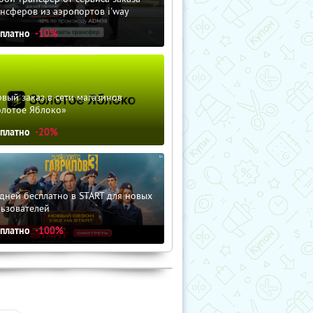
нсферов из аэропортов i'way
сплатно
-10%
вый заказ в сети магазинов
олотое Яблоко»
сплатно
-20%
дней бесплатно в START для новых
льзователей
сплатно
-100%