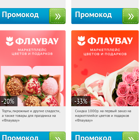
10с1
Промокод
Промокод
-20
%
-33
%
Торты, пирожные и другие сладости,
Скидка 1000р. на первый заказ на
20:34:00
Получили:
6
20:34:00
Получили:
18
а также товары для праздника на
маркетплейсе цветов и подарков
Россия
Россия
«Флаувау»
«Флаувау»
Промокод
Промокод