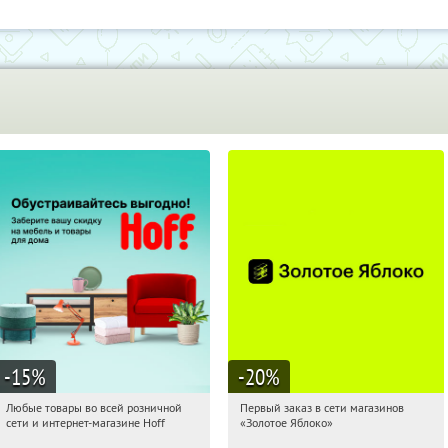
-15
%
-20
%
Любые товары во всей розничной
Первый заказ в сети магазинов
20:34:00
Получили:
83
20:34:00
Получи первым!
сети и интернет-магазине Hoff
«Золотое Яблоко»
Москва, 1-й Волоколамский проезд,
Россия