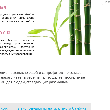
Тов
иал
иродных условиях бамбук
я каких-либо химических
о экологически чистый и
о сна
рым обладают одеяла с
 воздухопроницаемость.
 жарко летом и достаточно
о защищает тело человека
х простудных заболеваний.
ние пылевых клещей и сапрофитов, не создаёт
 накапливает в себе пыль, что делает постельные
ыми для людей, страдающих различными
лком
,
2 экоподушки из натурального бамбука
,