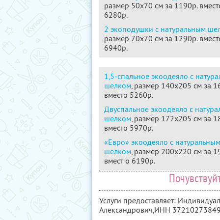
размер 50х70 см за 1190р. вмест
6280р.
2 экоподушки с натуральным ше
размер 70х70 см за 1290р. вмест
6940р.
1,5-спальное экоодеяло с натур
шелком
, размер 140х205 см за 1
вместо 5260р.
Двуспальное экоодеяло с натур
шелком
, размер 172х205 см за 1
вместо 5970р.
«Евро» экоодеяло с натуральны
шелком
, размер 200х220 см за 1
вмест о 6190р.
Почувствуй
Услуги предоставляет: Индивиду
Александрович,
ИНН 3721027384