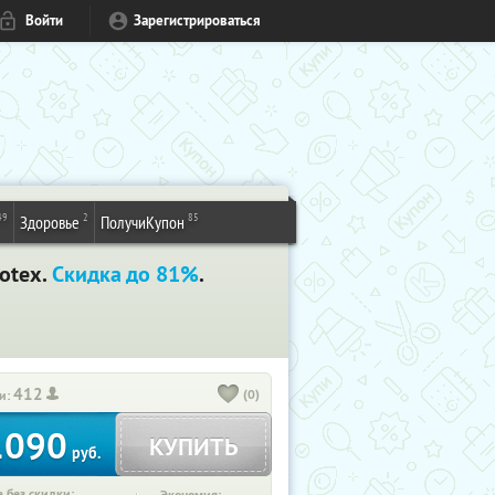
Войти
Зарегистрироваться
49
2
85
Здоровье
ПолучиКупон
otex.
Скидка до 81%
.
412
(0)
и:
1090
КУПИТЬ
руб.
 без скидки: