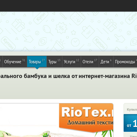
1
31
27
13
12
17
6
Обучение
Товары
Туры
Услуги
Отели
Дети
Промокоды
ального бамбука и шелка от интернет-магазина Ri
Купил
от
Цена