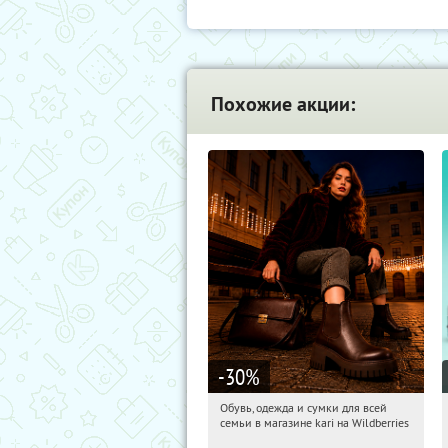
Похожие акции:
-30
%
Обувь, одежда и сумки для всей
20:34:00
Получили:
30
семьи в магазине kari на Wildberries
Россия