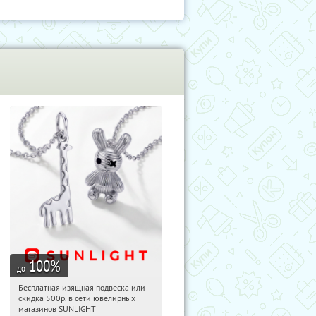
100
%
до
Бесплатная изящная подвеска или
20:34:00
Получили:
73
скидка 500р. в сети ювелирных
Россия
магазинов SUNLIGHT