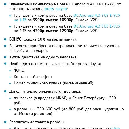
Планшетный компьютер на базе ОС Android 4.0 EKE E-925 от
интернет-магазина
press-play.ru
:
Планшетный компьютер на базе
ОС Android 4.0 EKE E-925
на 4 Гб
за 3990р. вместо 10900р.
Скидка 63%
Планшетный компьютер на базе
ОС Android 4.0 EKE E-925
на 8 Гб
за 4390р. вместо 12900р.
Скидка 66%
БОНУС:
Скидка 10% на карты памяти
Вы можете приобрести неограниченное количество купонов
для себя и в подарок
Купон действует на одного человека
Необходим оформить заказ на сайте press-play.ru:
Ф.И.О.
Контактный телефон
Номер скидочного купона (восьмизначный)
Дополнительно оплачивается доставка:
по Москве (в пределах МКАД) и Санкт-Петербургу — 250
руб.,
в регионы — 350-600 руб. (до 800 руб. для очень удаленных
от Москвы регионов)
Рассчитать доставку в регионы:
Рассчитать стоимость доставки в регионы можно на
сайте