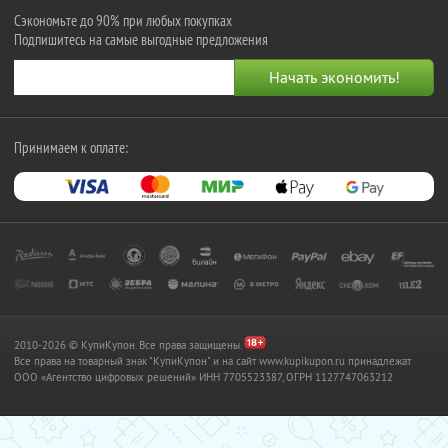
Сэкономьте до 90% при любых покупках
Подпишитесь на самые выгодные предложения
Принимаем к оплате:
2010-2026 © КупиКупон. Все права защищены.
Все права на товарный знак "КупиКупон" и на сайт www.kupikupon.ru принадлежат
OOO «Агентство цифровых решений» ИНН 7705523387, ОГРН 1127747063212