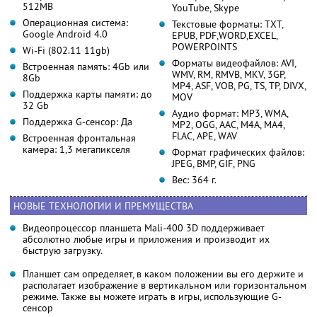
512MB
YouTube, Skype
Операционная система:
Текстовые форматы: TXT,
Google Android 4.0
EPUB, PDF,WORD,EXCEL,
POWERPOINTS
Wi-Fi (802.11 11gb)
Форматы видеофайлов: AVI,
Встроенная память: 4Gb или
WMV, RM, RMVB, MKV, 3GP,
8Gb
MP4, ASF, VOB, PG, TS, TP, DIVX,
Поддержка карты памяти: до
MOV
32 Gb
Аудио формат: MP3, WMA,
Поддержка G-сенсор: Да
MP2, OGG, AAC, M4A, MA4,
FLAC, APE, WAV
Встроенная фронтальная
камера: 1,3 мегапикселя
Формат графических файлов:
JPEG, BMP, GIF, PNG
Вес: 364 г.
НОВЫЕ ТЕХНОЛОГИИ И ПРЕМУЩЕСТВА
Видеопроцессор планшета Mali-400 3D поддерживает
абсолютно любые игры и приложения и производит их
быструю загрузку.
Планшет сам определяет, в каком положении вы его держите и
располагает изображение в вертикальном или горизонтальном
режиме. Также вы можете играть в игры, использующие G-
сенсор