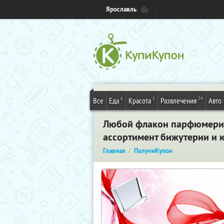
Ярославль
6
1
24
Все
Еда
Красота
Развлечения
Авто
Любой флакон парфюмерии 
ассортимент бижутерии и 
Главная
ПолучиКупон