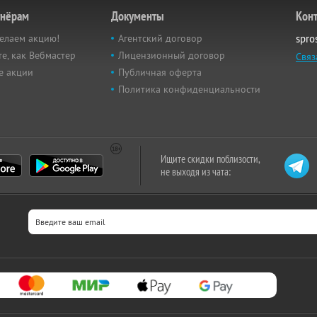
тнёрам
Документы
Кон
елаем акцию!
Агентский договор
spro
е, как Вебмастер
Лицензионный договор
Связ
е акции
Публичная оферта
Политика конфиденциальности
Ищите скидки поблизости,
не выходя из чата: