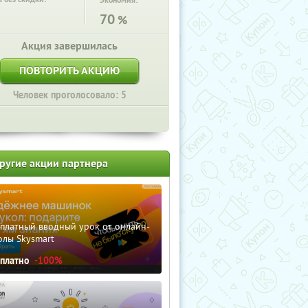
Экономия:
70
%
Акция завершилась
ПОВТОРИТЬ АКЦИЮ
Человек проголосовало: 5
ругие акции партнера
сплатный вводный урок от онлайн-
олы Skysmart
сплатно
-100%