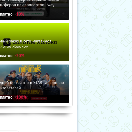
нсферов из аэропортов i'way
сплатно
-10%
вый заказ в сети магазинов
олотое Яблоко»
сплатно
-20%
дней бесплатно в START для новых
льзователей
сплатно
-100%