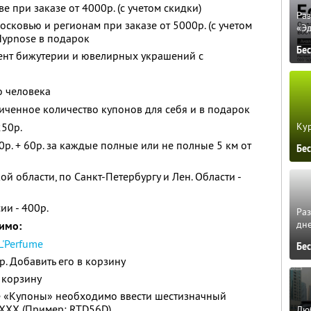
е при заказе от 4000р. (с учетом скидки)
Ра
сковью и регионам при заказе от 5000р. (с учетом
«Э
Hypnose в подарок
Бе
мент бижутерии и ювелирных украшений с
о человека
ченное количество купонов для себя и в подарок
Кур
250р.
р. + 60р. за каждые полные или не полные 5 км от
Бе
й области, по Санкт-Петербургу и Лен. Области -
ии - 400р.
Ра
дне
имо:
L'Perfume
Бе
. Добавить его в корзину
 корзину
е «Купоны» необходимо ввести шестизначный
XXX (Пример: RTD56D)
Люб