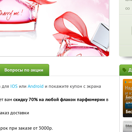
∞
Вопросы по акции
Д
а для
IOS
или
Android
и покажите купон с экрана
Бе
ет вам
скидку 70% на любой флакон парфюмерии
в
шк
Бе
заказ доставки
рок при заказе от 3000р.