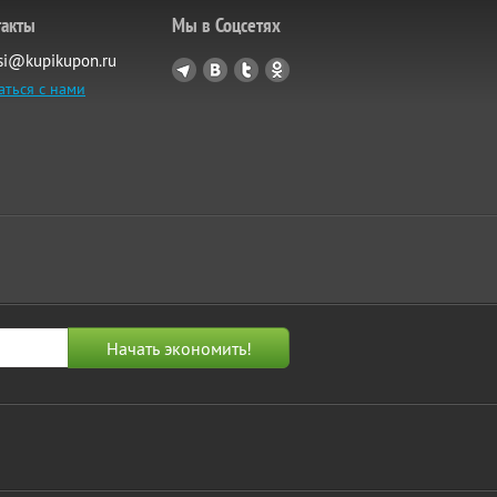
такты
Мы в Соцсетях
si@kupikupon.ru
аться с нами