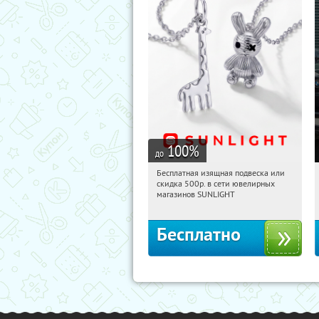
100
%
до
Бесплатная изящная подвеска или
21:19:17
Получили:
73
скидка 500р. в сети ювелирных
Россия
магазинов SUNLIGHT
Бесплатно