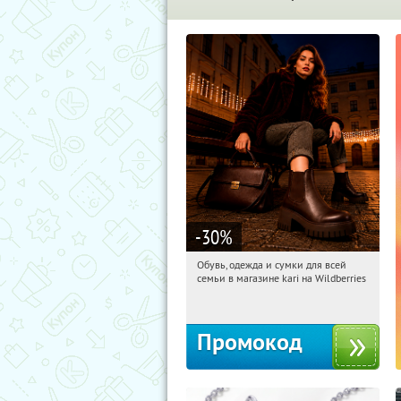
-30
%
Обувь, одежда и сумки для всей
21:19:17
Получи первым!
семьи в магазине kari на Wildberries
Россия
Промокод