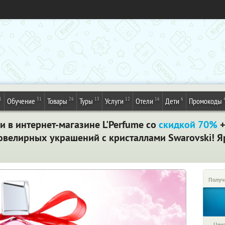
1
31
26
13
12
16
6
Обучение
Товары
Туры
Услуги
Отели
Дети
Промокоды
в интернет-магазине L'Perfume со
скидкой 70%
ювелирных украшений с кристаллами Swarovski! Я
Получ
Цена