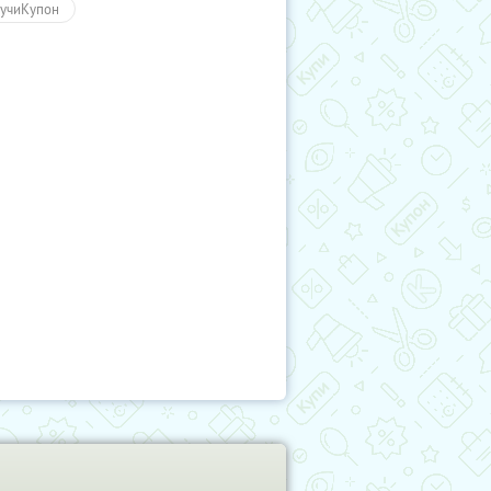
учиКупон