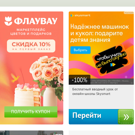
-100
%
Бесплатный вводный урок от
21:19:17
Получи первым!
онлайн-школы Skysmart
Россия
Перейти