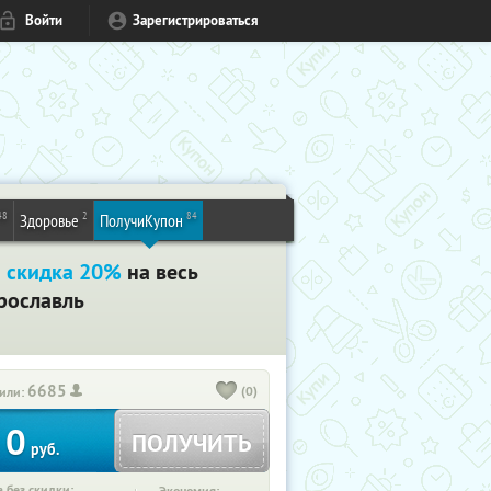
Войти
Зарегистрироваться
48
2
84
Здоровье
ПолучиКупон
+
скидка 20%
на весь
рославль
6685
(0)
или:
0
ПОЛУЧИТЬ
руб.
 без скидки: