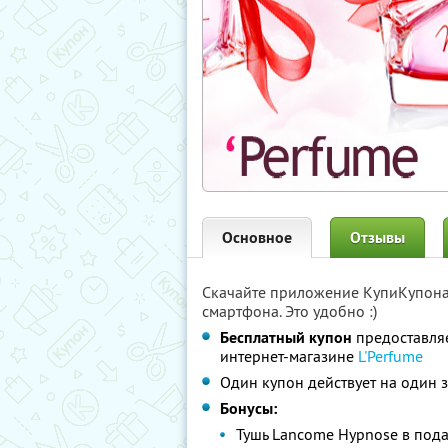
Основное
Отзывы
Скачайте приложение КупиКупон
смартфона. Это удобно :)
Бесплатный купон
предоставля
интернет-магазине
L'Perfume
Один купон действует на один 
Бонусы:
Тушь Lancome Hypnose в пода