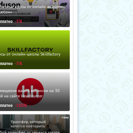
зличные курсы от онлайн-академии
дюсон»
сплатно
-5%
сы от онлайн-школы Skillfactory
сплатно
-5%
змещение вашей вакансии на 30
й на сайте HeadHunter
сплатно
-100%
ой трансфер от сервиса заказа