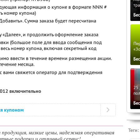
тра
едующая информация о купоне в формате NNN #
ь номер купона)
Бе
Добавить». Сумма заказа будет пересчитана
у «Далее», и продолжить оформление заказа
авки (большое поле для ввода сообщения под
Пер
 весь номер купона, включая секретный код
«З
мо ввести в течение времени размещения акции.
Бе
течение месяца.
й с вами свяжется оператор для подтверждения
25 
2012 включительно
по
Бе
ся купоном
Теги:
я продукция, низкие цены, надежная оперативная
ятные подарки и отличный сервис!