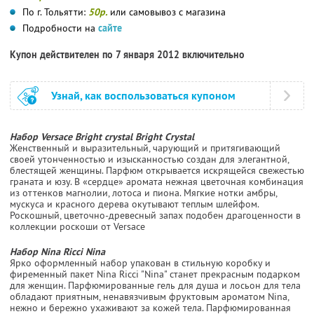
По г. Тольятти:
50р.
или самовывоз с магазина
Подробности на
сайте
Купон действителен по 7 января 2012 включительно
Узнай, как воспользоваться купоном
Набор Versace Bright crystal Bright Crystal
Женственный и выразительный, чарующий и притягивающий
своей утонченностью и изысканностью создан для элегантной,
блестящей женщины. Парфюм открывается искрящейся свежестью
граната и юзу. В «сердце» аромата нежная цветочная комбинация
из оттенков магнолии, лотоса и пиона. Мягкие нотки амбры,
мускуса и красного дерева окутывают теплым шлейфом.
Роскошный, цветочно-древесный запах подобен драгоценности в
коллекции роскоши от Versace
Набор Nina Ricci Nina
Ярко оформленный набор упакован в стильную коробку и
фиременный пакет Nina Ricci "Nina" станет прекрасным подарком
для женщин. Парфюмированные гель для душа и лосьон для тела
обладают приятным, ненавязчивым фруктовым ароматом Nina,
нежно и бережно ухаживают за кожей тела. Парфюмированная