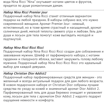
вода Nina Ricci "Nina" окутывает нотами цветов и фруктов,
придется по душе романтичным дамам.
Набор Nina Ricci Premier jour
Подарочный набор Nina Ricci cтанет отличным вариантом
подарка на любой праздник. В наборы собрано все, что нужно
современной женщине. Аромат Premier Jour - нежный,
естественный, но в тоже время страстный и насыщенный, аромат
солнечных дней, мягкой теплоты свежего утра и любови. Гель для
душа и лосьон для тела помогут коже выглядеть молодой и
подтянутой.
Набор Nina Ricci Ricci Ricci
Подарочный набор Nina Ricci Ricci Ricci создан для соблазнения и
завоевания мужчин. Шлейф от парфюмерного набора, с нотами
гардении и глазурного яблока, заставит закружить голову любому
мужчине. Подарочный набор Nina Ricci Ricci Ricci это идеальный
выбор для каждой девушки.
Набор Christian Dior Addict2
Подарочный набор парфюмированных средств для женщин - это
желанный и всегда актуальный подарок для дам любого возраста.
В новом подарочном наборе от Christian Dior собраны лучшие
средства по уходу за кожей и знаменитый аромат Dior Addict 2.
Парфюмированный гель для душа бережно очищает и увлажняет
кожу, лосьон для тела с ароматом Dior Addict 2 надолго подарит
ощущение нежности и комфорта.