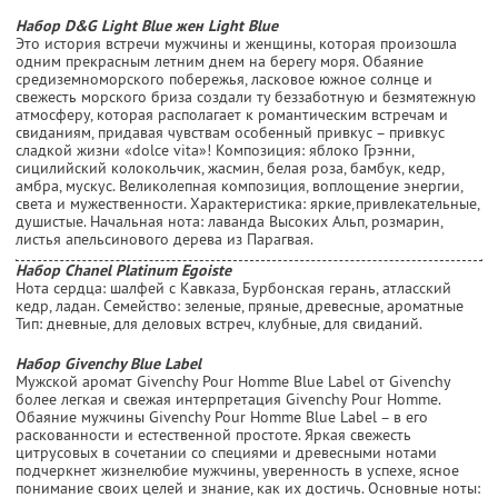
Набор D&G Light Blue жен Light Blue
Это история встречи мужчины и женщины, которая произошла
одним прекрасным летним днем на берегу моря. Обаяние
средиземноморского побережья, ласковое южное солнце и
свежесть морского бриза создали ту беззаботную и безмятежную
атмосферу, которая располагает к романтическим встречам и
свиданиям, придавая чувствам особенный привкус – привкус
сладкой жизни «dolce vita»! Композиция: яблоко Грэнни,
сицилийский колокольчик, жасмин, белая роза, бамбук, кедр,
амбра, мускус. Великолепная композиция, воплощение энергии,
света и мужественности. Характеристика: яркие,привлекательные,
душистые. Начальная нота: лаванда Высоких Альп, розмарин,
листья апельсинового дерева из Парагвая.
Набор Chanel Platinum Egoiste
Нота сердца: шалфей с Кавказа, Бурбонская герань, атласский
кедр, ладан. Семейство: зеленые, пряные, древесные, ароматные
Тип: дневные, для деловых встреч, клубные, для свиданий.
Набор Givenchy Blue Label
Мужской аромат Givenchy Pour Homme Blue Label от Givenchy
более легкая и свежая интерпретация Givenchy Pour Homme.
Обаяние мужчины Givenchy Pour Homme Blue Label – в его
раскованности и естественной простоте. Яркая свежесть
цитрусовых в сочетании со специями и древесными нотами
подчеркнет жизнелюбие мужчины, уверенность в успехе, ясное
понимание своих целей и знание, как их достичь. Основные ноты: