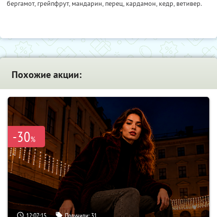
бергамот, грейпфрут, мандарин, перец, кардамон, кедр, ветивер.
Похожие акции:
-30
%
12:07:14
Получили:
31