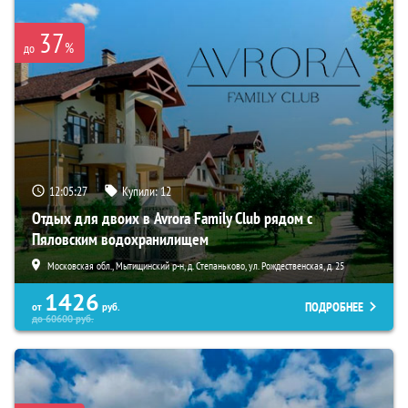
37
%
до
12:05:26
Купили:
12
Отдых для двоих в Avrora Family Club рядом с
Пяловским водохранилищем
Московская обл., Мытищинский р-н, д. Степаньково, ул. Рождественская, д. 25
1426
ПОДРОБНЕЕ
от
руб.
до
60600
руб.