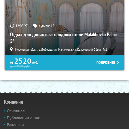
12:05:26
Купили:
13
Отдых для двоих в загородном отеле Malakhovka Palace
5*
Московская обл., г. о. Люберцы, пгт Малаховка, ул. Красковский Обрыв, 7к1
2520
ПОДРОБНЕЕ
от
руб.
до
57000
руб.
Компания
Основное
Публикации о нас
Вакансии