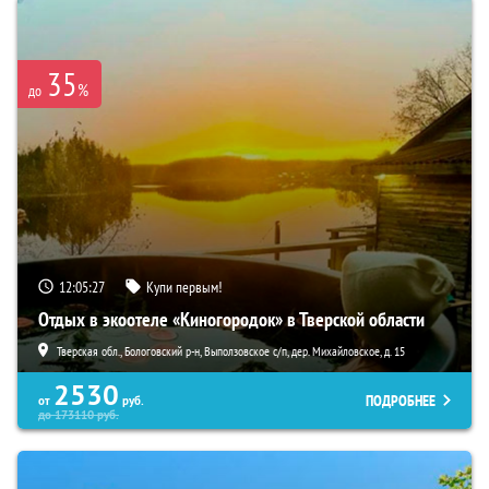
35
%
до
12:05:26
Купи первым!
Отдых в экоотеле «Киногородок» в Тверской области
Тверская обл., Бологовский р-н, Выползовское с/п, дер. Михайловское, д. 15
2530
ПОДРОБНЕЕ
от
руб.
до
173110
руб.