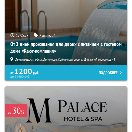
12:05:26
Купили:
34
От 2 дней проживания для двоих с питанием в гостевом
доме «Кают-компания»
Ленинградская обл., г. Ломоносов, Сойкинская дорога, 15-й жилой городок, д. 43
1200
ПОДРОБНЕЕ
от
руб.
до
14900
руб.
30
%
до