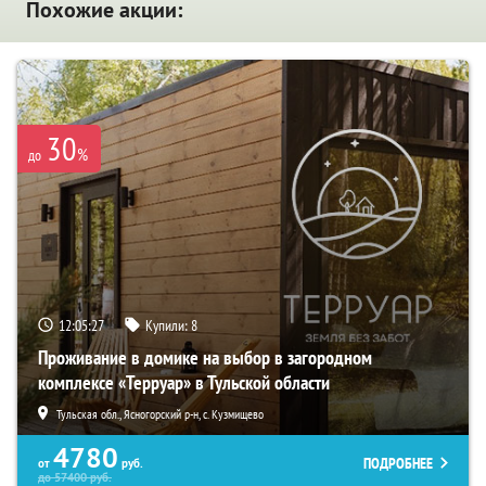
Похожие акции:
30
%
до
12:05:26
Купили:
8
Проживание в домике на выбор в загородном
комплексе «Терруар» в Тульской области
Тульская обл., Ясногорский р-н, с. Кузмищево
4780
ПОДРОБНЕЕ
от
руб.
до
57400
руб.