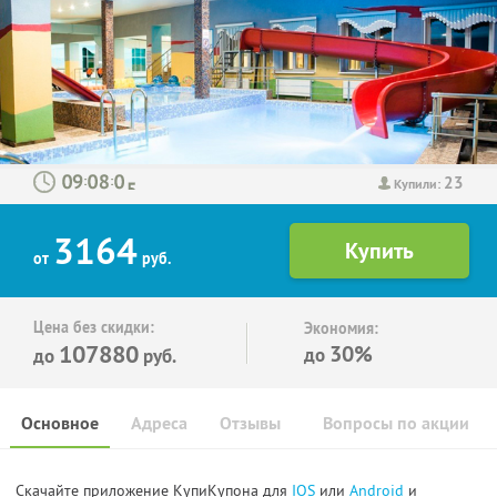
23
:
:
Купили:
3164
от
руб.
Цена без скидки:
Экономия:
107880
30%
до
до
руб.
Основное
Адреса
Отзывы
Вопросы по акции
Скачайте приложение КупиКупона для
IOS
или
Android
и