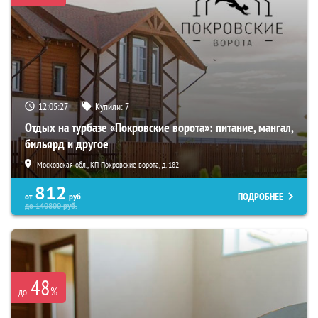
12:05:26
Купили:
7
Отдых на турбазе «Покровские ворота»: питание, мангал,
бильярд и другое
Московская обл., КП Покровские ворота, д. 182
812
ПОДРОБНЕЕ
от
руб.
до
140800
руб.
48
%
до