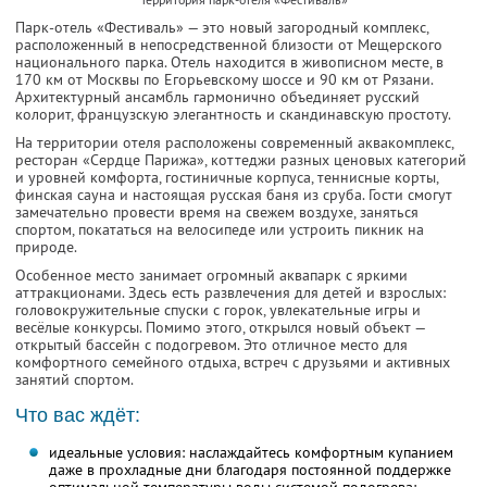
Парк-отель «Фестиваль» — это новый загородный комплекс,
расположенный в непосредственной близости от Мещерского
национального парка. Отель находится в живописном месте, в
170 км от Москвы по Егорьевскому шоссе и 90 км от Рязани.
Архитектурный ансамбль гармонично объединяет русский
колорит, французскую элегантность и скандинавскую простоту.
На территории отеля расположены современный аквакомплекс,
ресторан «Сердце Парижа», коттеджи разных ценовых категорий
и уровней комфорта, гостиничные корпуса, теннисные корты,
финская сауна и настоящая русская баня из сруба. Гости смогут
замечательно провести время на свежем воздухе, заняться
спортом, покататься на велосипеде или устроить пикник на
природе.
Особенное место занимает огромный аквапарк с яркими
аттракционами. Здесь есть развлечения для детей и взрослых:
головокружительные спуски с горок, увлекательные игры и
весёлые конкурсы. Помимо этого, открылся новый объект —
открытый бассейн с подогревом. Это отличное место для
комфортного семейного отдыха, встреч с друзьями и активных
занятий спортом.
Что вас ждёт:
идеальные условия: наслаждайтесь комфортным купанием
даже в прохладные дни благодаря постоянной поддержке