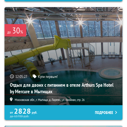
30
%
до
12:05:26
Купи первым!
Отдых для двоих с питанием в отеле Arthurs Spa Hotel
by Mercure в Мытищах
Московская обл., г. Мытищи, д. Ларево, ул. Хвойная, стр. 26
2828
ПОДРОБНЕЕ
от
руб.
до
65700
руб.