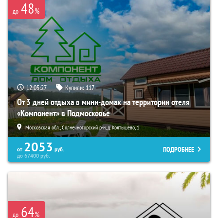
48
%
до
12:05:26
Купили:
117
От 3 дней отдыха в мини-домах на территории отеля
«Компонент» в Подмосковье
Московская обл., Солнечногорский р-н, д. Колтышево, 1
2053
ПОДРОБНЕЕ
от
руб.
до
67400
руб.
64
%
до